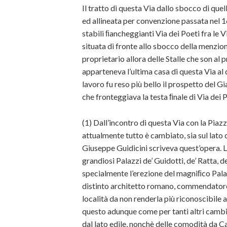
Il tratto di questa Via dallo sbocco di quell
ed allineata per convenzione passata nel 1
stabili ﬁancheggianti Via dei Poeti fra le V
situata di fronte allo sbocco della menzio
proprietario allora delle Stalle che son al
apparteneva l’ultima casa di questa Via al c
lavoro fu reso più bello il prospetto del G
che fronteggiava la testa ﬁnale di Via dei P
(1) Dall’incontro di questa Via con la Piazz
attualmente tutto è cambiato, sia sul lato d
Giuseppe Guidicini scriveva quest’opera. 
grandiosi Palazzi de’ Guidotti, de’ Ratta, de
specialmente l’erezione del magniﬁco Pala
distinto architetto romano, commendatore
località da non renderla più riconoscibile a 
questo adunque come per tanti altri camb
dal lato edile, nonchè delle comodità da Capi