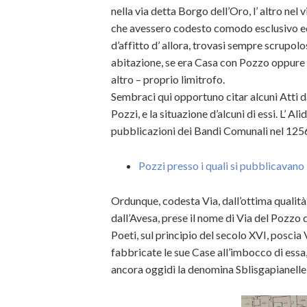
nella via detta Borgo dell’Oro, l’ altro nel
che avessero codesto comodo esclusivo ed 
d’affìtto d’ allora, trovasi sempre scrupol
abitazione, se era Casa con Pozzo oppur
altro – proprio limitrofo.
Sembraci qui opportuno citar alcuni Atti da
Pozzi, e la situazione d’alcuni di essi. L’ Al
pubblicazioni dei Bandi Comunali nel 1256,
Pozzi presso i quali si pubblicavano
Ordunque, codesta Via, dall’ottima qualità 
dall’Avesa, prese il nome di Via del Pozzo
Poeti, sul principio del secolo XVI, poscia
fabbricate le sue Case all’imbocco di essa, 
ancora oggidì la denomina Sblisgapianelle,