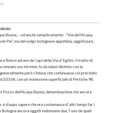
e’)
dicini.
ua Buona, – od anche semplicemente: -“Via deIl’Acqua.
ole Pie”, ma dal volgo bolognese appellata, oggidì pure,
e ﬁnisce ad uno de’ capi della Via d’ Egitto. Il tratto di
accennato suo termine, fu da taluni distinto con la
 generalmente però s’intese che continuasse col precitato
e 63.03 06, con un’ estensione superﬁciale di Pertiche 98.
el Pozzo dell’Acqua Buona, denominazione che ancora
, è d’uopo sapere che era costumanza d’ altri tempi far i
in Bologna ancora oggidì vedonsene due, l‘ uno de quali