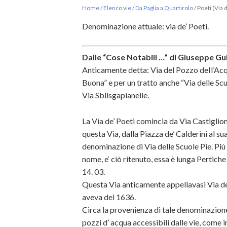
Home
/
Elenco vie
/
Da Paglia a Quartirolo
/
Poeti (Via d
Denominazione attuale: via de’ Poeti.
Dalle “Cose Notabili …” di Giuseppe Gui
Anticamente detta: Via del Pozzo deIl’Acq
Buona” e per un tratto anche “Via delle Scu
Via Sblisgapianelle.
La Via de’ Poeti comincia da Via Castiglione 
questa Via, dalla Piazza de’ Calderini al su
denominazione di Via delle Scuole Pie. Più
nome, e‘ ciò ritenuto, essa è lunga Pertich
14. 03.
Questa Via anticamente appellavasi Via d
aveva del 1636.
Circa la provenienza di tale denominazione
pozzi d’ acqua accessibili dalle vie, come 