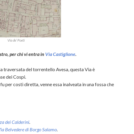
Via de’ Poeti
stro, per chi vi entra in
Via Castiglione
.
la traversata del torrentello Avesa, questa Via è
se dei Cospi.
fu per costì diretta, venne essa inalveata in una fossa che
za dei Calderini
.
ia Belvedere di Borgo Salamo
.