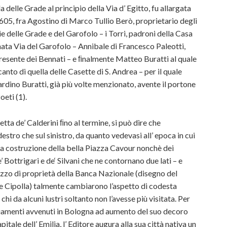
a delle Grade al principio della Via d’ Egitto, fu allargata
605, fra Agostino di Marco Tullio Berò, proprietario degli
ie delle Grade e del Garofolo – i Torri, padroni della Casa
nata Via del Garofolo – Annibale di Francesco Paleotti,
 presente dei Bennati – e ﬁnalmente Matteo Buratti al quale
anto di quella delle Casette di S. Andrea – per il quale
iardino Buratti, già più volte menzionato, avente il portone
oeti (1).
etta de’ Calderini ﬁno al termine, si può dire che
estro che sul sinistro, da quanto vedevasi all’ epoca in cui
La costruzione della bella Piazza Cavour nonchè dei
’ Bottrigari e de‘ Silvani che ne contornano due lati – e
zzo di proprietà della Banca Nazionale (disegno del
 Cipolla) talmente cambiarono l’aspetto di codesta
chi da alcuni lustri soltanto non l’avesse più visitata. Per
iamenti avvenuti in Bologna ad aumento del suo decoro
tale dell’ Emilia, l’ Editore augura alla sua città nativa un