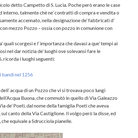
 vicolo detto Campetto di S. Lucia. Poche però erano le case
interno, talmente chè ne’ contratti di compra e vendita o
osamente accennato, nella designazione de’ fabbricati d’
e con mezzo Pozzo – ossia con pozzo in comunione con
’ quali scorgesi e l’ importanza che davasi a que’ tempi ai
idosi nel dar notizia de’ luoghi ove solevansi fare le
 ricorda i luoghi seguenti:
 i bandi nel 1256
dell’ acqua di un Pozzo che vi si trovava poco lungi
 dell’Acqua Buona, che commutò in quello di Via Galeazzo
 Via de’ Poeti, dal nome della famiglia Poeti che aveva
sul canto della Via Castiglione. Il volgo però la disse, ed
 che equivale a Sdrucciola pianelle.