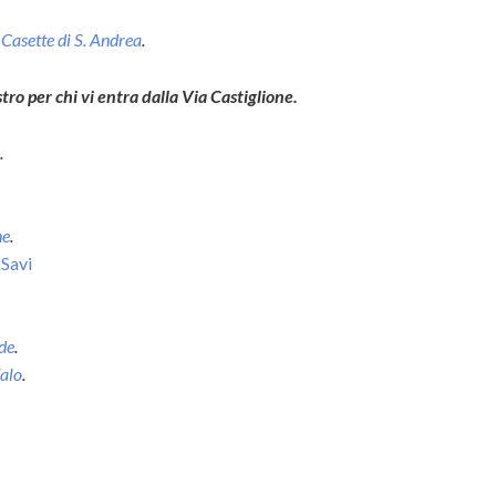
 Casette di S. Andrea
.
stro per chi vi entra dalla Via Castiglione.
.
ne
.
 Savi
de
.
falo
.