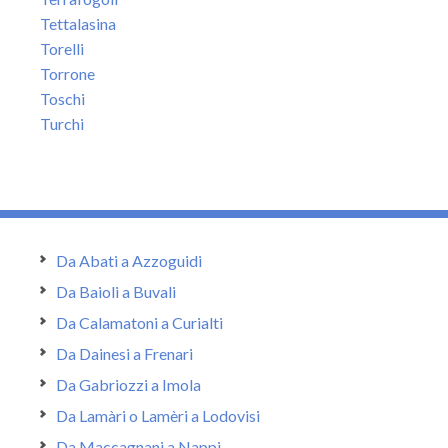
Tettalasina
Torelli
Torrone
Toschi
Turchi
Da Abati a Azzoguidi
Da Baioli a Buvali
Da Calamatoni a Curialti
Da Dainesi a Frenari
Da Gabriozzi a Imola
Da Lamàri o Lamèri a Lodovisi
Da Maccagnani a Nappi