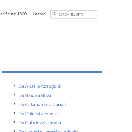
edifici nel 1800
Le torri
Da Abati a Azzoguidi
Da Baioli a Buvali
Da Calamatoni a Curialti
Da Dainesi a Frenari
Da Gabriozzi a Imola
Da Lamàri o Lamèri a Lodovisi