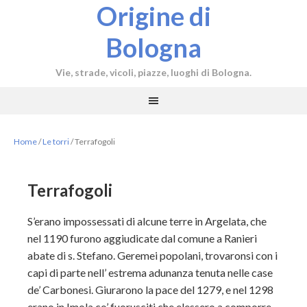
Origine di
Bologna
Vie, strade, vicoli, piazze, luoghi di Bologna.
Home
/
Le torri
/
Terrafogoli
Terrafogoli
S’erano impossessati di alcune terre in Argelata, che
nel 1190 furono aggiudicate dal comune a Ranieri
abate di s. Stefano. Geremei popolani, trovaronsi con i
capi di parte nell’ estrema adunanza tenuta nelle case
de’ Carbonesi. Giurarono la pace del 1279, e nel 1298
erano in Imola co’ fuorusciti che elessero a comporre