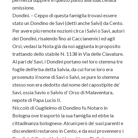
omissione.
Dondini. – Ceppo di questa famiglia trovasi essere
stato un Dondino de Savi (detti anche Salvi) da Cento.
Per avere più remote nozioni circa i Salvi o Savi, autori
dei Dondini, risalendo ﬁno ai Caccianemici ed agli
Orsi, vedasi la Nota già da noi aggiunta in proposito
trattando dello stabile N. 1138 in Via delle Clavature.
Al pari de’ Savi, i Dondini portano nel loro stemma tre
foglie dell’erba detta Salvia, da cui forse loro era
provenuto il nome di Savi o Salvi, se pure lo stemma
stesso non era dedotto dal nome del capostipite de’
Savi, ossia Savio o Salvio d’ Orso di Malaventura,
nepote di Papa Lucio II.
Niccolò di Guglielmo di Dondino fu Notaro in
Bologna ove trasportò la sua famiglia ed ebbe la
cittadinanza bolognese. Alcuni però de‘ suoi parenti e
discendenti restarono in Cento, e da essi provennero i