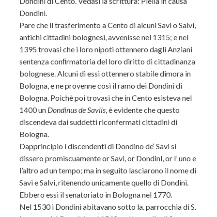
Dondini di Cento. Vedasi la scrittura: Piella in causa
Dondini.
Pare che il trasferimento a Cento di alcuni Savi o Salvi,
antichi cittadini bolognesi, avvenisse nel 1315; e nel
1395 trovasi che i loro nipoti ottennero dagli Anziani
sentenza conﬁrmatoria del loro diritto di cittadinanza
bolognese. Alcuni di essi ottennero stabile dimora in
Bologna, e ne provenne così il ramo dei Dondini di
Bologna. Poichè poi trovasi che in Cento esisteva nel
1400 un
Dondinus de Saviis
, è evidente che questo
discendeva dai suddetti riconfermati cittadini di
Bologna.
Dapprincipio i discendenti di Dondino de‘ Savi si
dissero promiscuamente or Savi, or Dondinl, or l’ uno e
l’altro ad un tempo; ma in seguito lasciarono il nome di
Savi e Salvi, ritenendo unicamente quello di Dondini.
Ebbero essi il senatoriato in Bologna nel 1770.
Nel 1530 i Dondini abitavano sotto la. parrocchia di S.