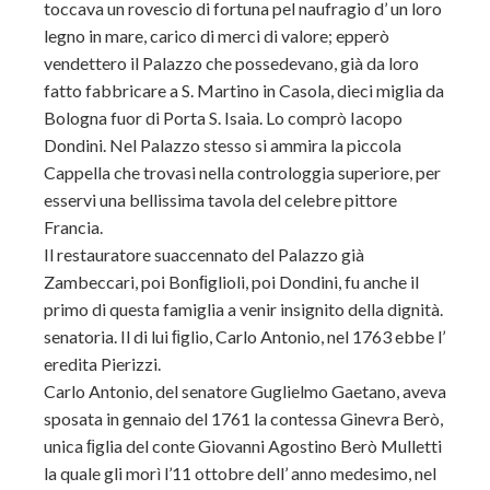
toccava un rovescio di fortuna pel naufragio d’ un loro
legno in mare, carico di merci di valore; epperò
vendettero il Palazzo che possedevano, già da loro
fatto fabbricare a S. Martino in Casola, dieci miglia da
Bologna fuor di Porta S. Isaia. Lo comprò Iacopo
Dondini. Nel Palazzo stesso si ammira la piccola
Cappella che trovasi nella controloggia superiore, per
esservi una bellissima tavola del celebre pittore
Francia.
Il restauratore suaccennato del Palazzo già
Zambeccari, poi Bonﬁglioli, poi Dondini, fu anche il
primo di questa famiglia a venir insignito della dignità.
senatoria. Il di lui ﬁglio, Carlo Antonio, nel 1763 ebbe l’
eredita Pierizzi.
Carlo Antonio, del senatore Guglielmo Gaetano, aveva
sposata in gennaio del 1761 la contessa Ginevra Berò,
unica ﬁglia del conte Giovanni Agostino Berò Mulletti
la quale gli morì l’11 ottobre dell’ anno medesimo, nel