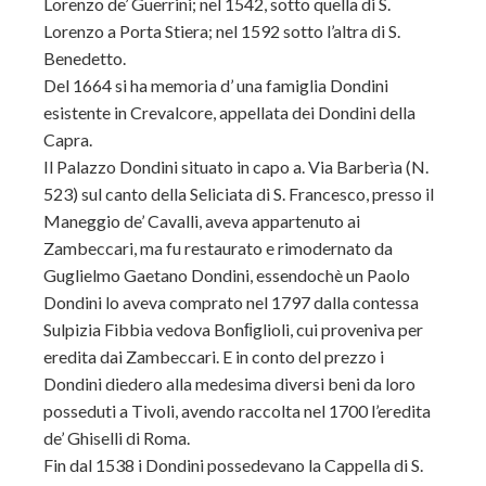
Lorenzo de’ Guerrini; nel 1542, sotto quella di S.
Lorenzo a Porta Stiera; nel 1592 sotto l’altra di S.
Benedetto.
Del 1664 si ha memoria d’ una famiglia Dondini
esistente in Crevalcore, appellata dei Dondini della
Capra.
Il Palazzo Dondini situato in capo a. Via Barberìa (N.
523) sul canto della Seliciata di S. Francesco, presso il
Maneggio de’ Cavalli, aveva appartenuto ai
Zambeccari, ma fu restaurato e rimodernato da
Guglielmo Gaetano Dondini, essendochè un Paolo
Dondini lo aveva comprato nel 1797 dalla contessa
Sulpizia Fibbia vedova Bonﬁglioli, cui proveniva per
eredita dai Zambeccari. E in conto del prezzo i
Dondini diedero alla medesima diversi beni da loro
posseduti a Tivoli, avendo raccolta nel 1700 l’eredita
de’ Ghiselli di Roma.
Fin dal 1538 i Dondini possedevano la Cappella di S.