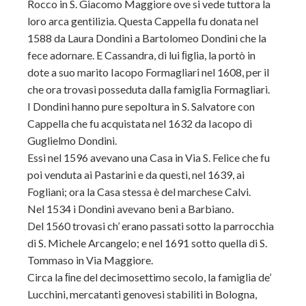
Rocco in S. Giacomo Maggiore ove si vede tuttora la
loro arca gentilizia. Questa Cappella fu donata nel
1588 da Laura Dondini a Bartolomeo Dondini che la
fece adornare. E Cassandra, di lui ﬁglia, la portò in
dote a suo marito Iacopo Formagliari nel 1608, per il
che ora trovasi posseduta dalla famiglia Formagliari.
I Dondini hanno pure sepoltura in S. Salvatore con
Cappella che fu acquistata
nel 1632 da Iacopo di
Guglielmo Dondini.
Essi nel 1596 avevano una Casa in Via S. Felice che fu
poi venduta ai Pastarini e da questi, nel 1639, ai
Fogliani; ora la Casa stessa è del marchese Calvi.
Nel 1534 i Dondini avevano beni a Barbiano.
Del 1560 trovasi ch’ erano passati sotto la parrocchia
di S. Michele Arcangelo; e nel 1691 sotto quella di S.
Tommaso in Via Maggiore.
Circa la ﬁne del decimosettimo secolo, la famiglia de’
Lucchini, mercatanti genovesi stabiliti in Bologna,