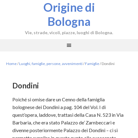
Origine di
Bologna
Vie, strade, vicoli, piazze, luoghi di Bologna.
Home
/
Luoghi, famiglie, persone, avvenimenti
/
Famiglie
/
Dondini
Dondini
Poiché si omise dare un Cenno della famiglia
bolognese dei Dondini a pag. 104 del Vol. I di
quest’opera, laddove, trattasi della Casa N. 523 in Via
Barbaria, che era stato Palazzo de’ Zarnbeccari e
divenne posteriormente Palazzo dei Dondini – ci si
permetta supplire in questo punto alla suaccenata