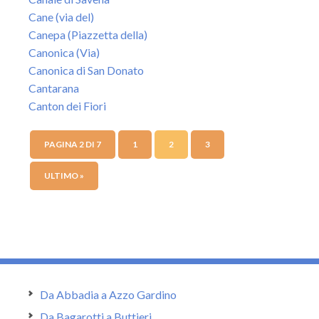
Cane (via del)
Canepa (Piazzetta della)
Canonica (Via)
Canonica di San Donato
Cantarana
Canton dei Fiori
PAGINA 2 DI 7
1
2
3
ULTIMO »
Da Abbadia a Azzo Gardino
Da Bagarotti a Buttieri