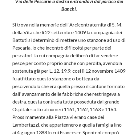
Via delle Pescarie a destra entrandovi dal portico dei
Banchi.
Si trova nella memorie dell’ Arcicontraternita di S. M.
della Vita che li 22 settembre 1409 la compagnia dei
Battuti si determinò di mettere uno stanzone ad uso di
Pescaria, lo che incontrò difﬁcoltà per parte dei
pescatori, la cui compagnia deliberò di far vendere
pesce per conto proprio anche con perdita, avendola
sostenuta già per L. 12. 19.9; cosi li 12 novembre 1409
fu atfittato questo stanzone o bottega da
pescivendolo che era quella presso il cantone formato
dall’ avanzamento delle fabbriche che restringeva a
destra. questa contrada tutta posseduta dal grande
Ospitale sotto ai numeri 1161, 1162, 1163 e 1164.
Prossimamente alla Piazza vi erano case dei
Lambertazzi, che appartennero a quella famiglia ﬁno
ai 4 giugno 1388 in cui Francesco Spontoni comprò