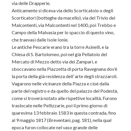
via delle Drapperie.
Anticamente si diceva via dello Scorticatoio o degli
Scorticatori (botteghe da macello), via del Trivio dei
Malcontenti, via Malcontenti nel 1400, poi Trebbo e
Campo della Malvasia per lo spaccio di questo vino,
che traevasi dalle Isole Ionie.
Le antiche Pescarie erano tra la torre Asinelli, e la
Chiesa di S. Bartolomeo, poi nel già Pellatoio del
Mercato di Mezzo detto via dei Zampari, e
sboccavano nella Piazzetta di porta Ravegnana dov’è
la porta della già residenza dell’ arte degli strazzaroli.
Vagarono nelle vicinanze della Piazza e cioè dalla
parte del registro e da quello del palazzo del Podestà,
come si troverà notato alle rispettive località. Furono
traslocate nelle Pellizzarie, poi il primo giorno di
quaresima 13 febbraio 1583 in questa contrada, fino
al 9 maggio 1817 (Breventani, pag. 181), nella qual
epoca furon collocate nel vaso grande delle