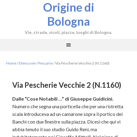
Origine di
Bologna
Vie, strade, vicoli, piazze, luoghi di Bologna.
Home
/
Elenco vie
/
Pescarie
/
Via Pescherie Vecchie 2 (N.1160)
Via Pescherie Vecchie 2 (N.1160)
Dalle “Cose Notabili …” di Giuseppe Guidicini.
Numero che segna una porticella che per una ristretta
scala introduceva ad un camarone sopra il portico dei
Banchi con due ﬁnestre sulla piazza. Dicesi che qui vi
abbia tenuto il suo studio Guido Reni, ma
indubitatamente poi Gioseffo Mittelli. Nel piano di