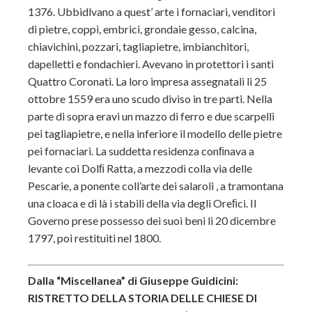
1376. Ubbidlvano a quest’ arte i fornaciari, venditori
di pietre, coppi, embrici, grondaie gesso, calcina,
chiavichini, pozzari, tagliapietre, imbianchitori,
dapelletti e fondachieri. Avevano in protettori i santi
Quattro Coronati. La loro impresa assegnatali li 25
ottobre 1559 era uno scudo diviso in tre parti. Nella
parte di sopra eravi un mazzo di ferro e due scarpelli
pei tagliapietre, e nella inferiore il modello delle pietre
pei fornaciari. La suddetta residenza conﬁnava a
levante coi Dolﬁ Ratta, a mezzodì colla via delle
Pescarie, a ponente coll’arte dei salaroli , a tramontana
una cloaca e di là i stabili della via degli Oreﬁci. Il
Governo prese possesso dei suoi beni li 20 dicembre
1797, poi restituiti nel 1800.
Dalla “Miscellanea” di Giuseppe Guidicini:
RISTRETTO DELLA STORIA DELLE CHIESE DI