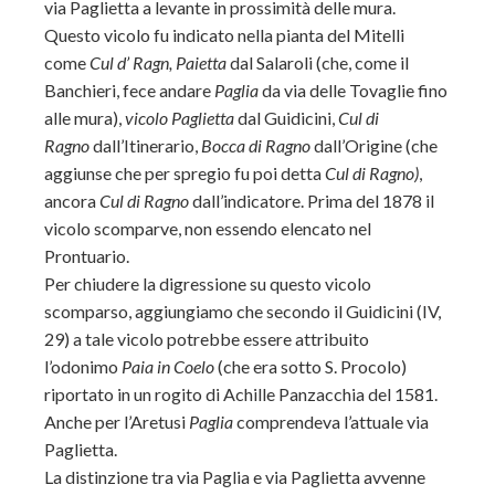
via Paglietta a levante in prossimità delle mura.
Questo vicolo fu indicato nella pianta del Mitelli
come
Cul d’ Ragn, Paietta
dal Salaroli (che, come il
Banchieri, fece andare
Paglia
da via delle Tovaglie fino
alle mura),
vicolo Paglietta
dal Guidicini,
Cul di
Ragno
dall’Itinerario,
Bocca di Ragno
dall’Origine (che
aggiunse che per spregio fu poi detta
Cul di Ragno)
,
ancora
Cul di Ragno
dall’indicatore. Prima del 1878 il
vicolo scomparve, non essendo elencato nel
Prontuario.
Per chiudere la digressione su questo vicolo
scomparso, aggiungiamo che secondo il Guidicini (IV,
29) a tale vicolo potrebbe essere attribuito
l’odonimo
Paia in Coelo
(che era sotto S. Procolo)
riportato in un rogito di Achille Panzacchia del 1581.
Anche per l’Aretusi
Paglia
comprendeva l’attuale via
Paglietta.
La distinzione tra via Paglia e via Paglietta avvenne