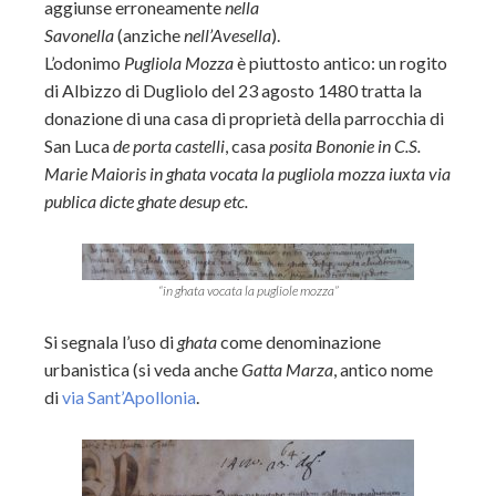
aggiunse erroneamente
nella
Savonella
(anziche
nell’Avesella
).
L’odonimo
Pugliola Mozza
è piuttosto antico: un rogito
di Albizzo di Dugliolo del 23 agosto 1480 tratta la
donazione di una casa di proprietà della parrocchia di
San Luca
de porta castelli
, casa
posita Bononie in C.S.
Marie Maioris in ghata vocata la pugliola mozza iuxta via
publica dicte ghate desup etc.
“in ghata vocata la pugliole mozza”
Si segnala l’uso di
ghata
come denominazione
urbanistica (si veda anche
Gatta Marza
, antico nome
di
via Sant’Apollonia
.