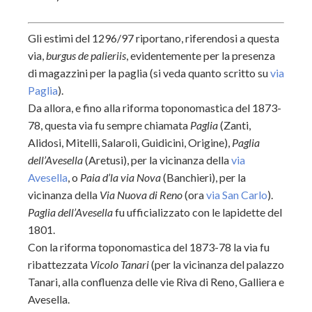
Gli estimi del 1296/97 riportano, riferendosi a questa
via,
burgus de palieriis
, evidentemente per la presenza
di magazzini per la paglia (si veda quanto scritto su
via
Paglia
).
Da allora, e fino alla riforma toponomastica del 1873-
78, questa via fu sempre chiamata
Paglia
(Zanti,
Alidosi, Mitelli, Salaroli, Guidicini, Origine),
Paglia
dell’Avesella
(Aretusi), per la vicinanza della
via
Avesella
, o
Paia d’la via Nova
(Banchieri), per la
vicinanza della
Via Nuova di Reno
(ora
via San Carlo
).
Paglia dell’Avesella
fu ufficializzato con le lapidette del
1801.
Con la riforma toponomastica del 1873-78 la via fu
ribattezzata
Vicolo Tanari
(per la vicinanza del palazzo
Tanari, alla confluenza delle vie Riva di Reno, Galliera e
Avesella.