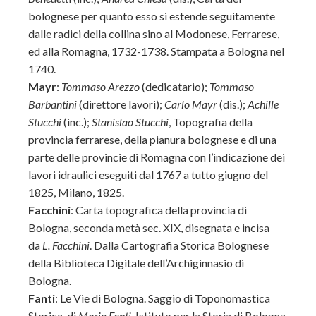
bolognese per quanto esso si estende seguitamente
dalle radici della collina sino al Modonese, Ferrarese,
ed alla Romagna, 1732-1738. Stampata a Bologna nel
1740.
Mayr
:
Tommaso Arezzo
(dedicatario);
Tommaso
Barbantini
(direttore lavori);
Carlo Mayr
(dis.);
Achille
Stucchi
(inc.);
Stanislao Stucchi
, Topografia della
provincia ferrarese, della pianura bolognese e di una
parte delle provincie di Romagna con l’indicazione dei
lavori idraulici eseguiti dal 1767 a tutto giugno del
1825, Milano, 1825.
Facchini
: Carta topografica della provincia di
Bologna, seconda metà sec. XIX, disegnata e incisa
da
L. Facchini
. Dalla Cartografia Storica Bolognese
della Biblioteca Digitale dell’Archiginnasio di
Bologna.
Fanti
: Le Vie di Bologna. Saggio di Toponomastica
Storica, di
Mario Fanti
, Istituto per la Storia di Bologna,