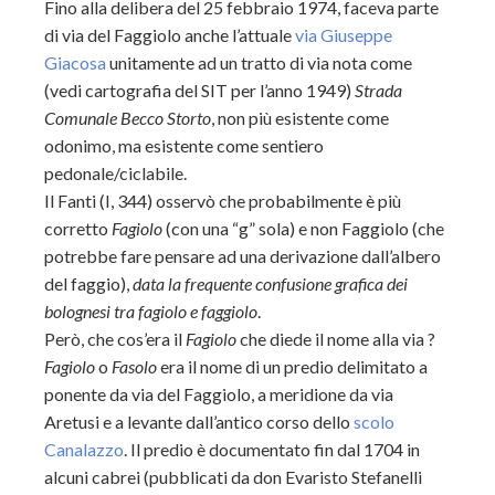
Fino alla delibera del 25 febbraio 1974, faceva parte
di via del Faggiolo anche l’attuale
via Giuseppe
Giacosa
unitamente ad un tratto di via nota come
(vedi cartografia del SIT per l’anno 1949)
Strada
Comunale Becco Storto
, non più esistente come
odonimo, ma esistente come sentiero
pedonale/ciclabile.
Il Fanti (I, 344) osservò che probabilmente è più
corretto
Fagiolo
(con una “g” sola) e non Faggiolo (che
potrebbe fare pensare ad una derivazione dall’albero
del faggio),
data la frequente confusione grafica dei
bolognesi tra fagiolo e faggiolo
.
Però, che cos’era il
Fagiolo
che diede il nome alla via ?
Fagiolo
o
Fasolo
era il nome di un predio delimitato a
ponente da via del Faggiolo, a meridione da via
Aretusi e a levante dall’antico corso dello
scolo
Canalazzo
. Il predio è documentato fin dal 1704 in
alcuni cabrei (pubblicati da don Evaristo Stefanelli