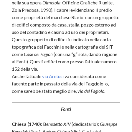
nella sua opera
Olmetola
, Officine Grafiche Riunite,
Zola Predosa, 1990). I cabrei evidenziano il predio
come proprietà del marchese Riario, con un gruppetto
di edifici composto da casa, stalla, pozzo esterno ad
uso del contadino e casino ad uso dei proprietari.
Questo gruppetto di edifici fu indicato nella carta
topografica del Facchini e nella cartografia del SIT
come
Case dei Fagioli
(con una “g” sola, dando ragione
al Fanti). Questi edifici erano presso l’attuale numero
152 della via.
Anche l’attuale
via Aretusi
va considerata come
facente parte in passato della via del Faggiolo, o,
come sarebbe stato meglio dire,
via del Fagiolo
.
Fonti
Chiesa (1740)
: B
enedetto XIV
(dedicatario);
Giuseppe
Benedett
i (inc.);
Andrea Chiesa
(dis.), Carta del