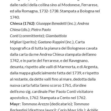
dalle radici della collina sino al Modonese, Ferrarese,
ed alla Romagna, 1732-1738. Stampata a Bologna nel
1740.
Chiesa (1762)
:
Giuseppe Benedetti
(inc.);
Andrea
Chiesa
(dis.);
Pietro Paolo
Conti
(committente);
Giambattista
Migliari
(perito);
Gaetano Rappini
(inc.), Carta
topografica di tutta la pianura del Bolognese cavata
dalla carta da me Andrea Chiesa stampata dell’anno
1742, e in parte del Ferrarese, e del Ravegnano,
desunta, rispetto alle valli di Marmorta, e di Argenta,
dalla mappa giudicialmente fatta del 1739, e rispetto
al restante, da dette valli fino al mare, dedotta dalla
nuova carta fatta l’anno scorso 1761, d’ordine
dell’e.mo sig. cardinale Pier Paolo Conti visitatore
apostolico, 1762. Stampata a Cento nel 1762.
Mayr
:
Tommaso Arezzo
(dedicatario);
Tommaso
Barbantini
(direttore lavori);
Carlo Mayr
(dis.);
Achille