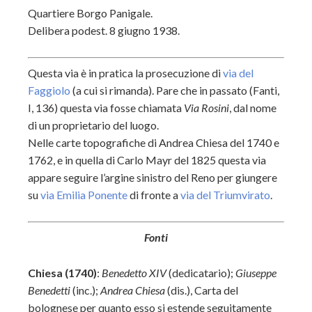
Quartiere Borgo Panigale.
Delibera podest. 8 giugno 1938.
Questa via è in pratica la prosecuzione di
via del
Faggiolo
(a cui si rimanda). Pare che in passato (Fanti,
I, 136) questa via fosse chiamata
Via Rosini
, dal nome
di un proprietario del luogo.
Nelle carte topografiche di Andrea Chiesa del 1740 e
1762, e in quella di Carlo Mayr del 1825 questa via
appare seguire l’argine sinistro del Reno per giungere
su
via Emilia Ponente
di fronte a
via del Triumvirato
.
Fonti
Chiesa (1740)
:
Benedetto XIV
(dedicatario);
Giuseppe
Benedetti
(inc.);
Andrea Chiesa
(dis.), Carta del
bolognese per quanto esso si estende seguitamente