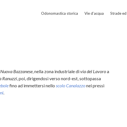
Odonomastica storica
Vie d’acqua
Strade ed 
 Nuova Bazzanese
, nella zona industriale di
via del Lavoro
a
la Ranuzzi
, poi, dirigendosi verso nord-est, sottopassa
ebole
fino ad immettersi nello
scolo Canalazzo
nei pressi
ni
.