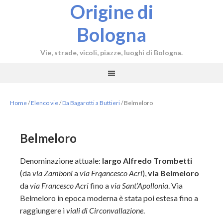
Origine di
Bologna
Vie, strade, vicoli, piazze, luoghi di Bologna.
Home
/
Elenco vie
/
Da Bagarotti a Buttieri
/
Belmeloro
Belmeloro
Denominazione attuale:
largo Alfredo Trombetti
(da
via Zamboni
a
via Frqancesco Acri
),
via Belmeloro
da
via Francesco Acri
fino a
via Sant’Apollonia
. Via
Belmeloro in epoca moderna è stata poi estesa fino a
raggiungere i
viali di Circonvallazione
.