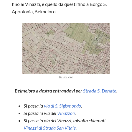
fino ai Vinazzi, e quello da questi fino a Borgo S.
Appolonia, Belmeloro.
Belmeloro
Belmeloro a destra entrandovi per
Strada S. Donato
.
Si passa la
via di S. Sigismondo
.
Si passa la via dei
Vinazzoli
.
Si passa la via dei Vinazzi, talvolta chiamati
Vinazzi di Strada San Vitale
.