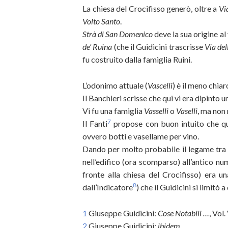
La chiesa del Crocifisso generò, oltre a
Via
Volto Santo
.
Strà di San Domenico
deve la sua origine a
de’ Ruina
(che il Guidicini trascrisse
Via del
fu costruito dalla famiglia Ruini.
L’odonimo attuale (
Vascelli
) è il meno chiaro
Il Banchieri scrisse che qui vi era dipinto u
Vi fu una famiglia
Vasselli
o
Vaselli
, ma non
7
Il Fanti
propose con buon intuito che q
ovvero botti e vasellame per vino.
Dando per molto probabile il legame tr
nell’edifico (ora scomparso) all’antico num
fronte alla chiesa del Crocifisso) era 
8
dall’Indicatore
) che il Guidicini si limit
1
Giuseppe Guidicini:
Cose Notabili …
, Vol.
2
Giuseppe Guidicini:
ibidem
.