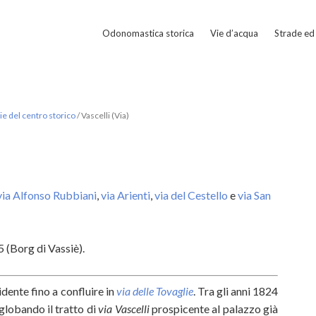
Odonomastica storica
Vie d’acqua
Strade ed 
e del centro storico
/
Vascelli (Via)
via Alfonso Rubbiani
,
via Arienti
,
via del Cestello
e
via San
(Borg di Vassiè).
dente fino a confluire in
via delle Tovaglie
. Tra gli anni 1824
globando il tratto di
via Vascelli
prospicente al palazzo già