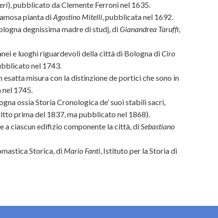
eri
), pubblicato da Clemente Ferroni nel 1635.
 famosa pianta di
Agostino Mitelli
, pubblicata nel 1692.
Bologna degnissima madre di studj, di
Gianandrea Taruffi
,
anei e luoghi riguardevoli della città di Bologna di
Ciro
pubblicato nel 1743.
in esatta misura con la distinzione de portici che sono in
a nel 1745.
ogna ossia Storia Cronologica de’ suoi stabili sacri,
itto prima del 1837, ma pubblicato nel 1868).
le a ciascun edifizio componente la città, di
Sebastiano
omastica Storica, di
Mario Fanti
, Istituto per la Storia di