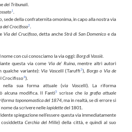
ine
dei Tribunali
.
1
Fossato
.
so
, sede della confraternita omonima, in capo alla nostra via
2
a del Crocifisso
.
me
Via del Crucifisso
, detta anche
Strà di San Domenico
e da
 il nome con cui conosciamo la via oggi:
Borg di Vassiè
.
 piante questa via come
Via de’ Ruina
, mentre altri autori
3
n qualche variante):
Via Vascelli
(Taruffi
),
Borgo o Via de
4
el Crocifisso
).
o nella sua forma attuale (
via Vascelli
). La riforma
5
alcuna modifica. Il Fanti
scrisse che
la grafia attuale
lla riforma toponomastica del 1874
, ma in realtà, se di errore si
l nome da scrivere nelle
lapidette
del 1801.
idente spiegazione nell’essere questa via immediatamente
a cosiddetta
Cerchia del Mille
) della città, e quindi al suo