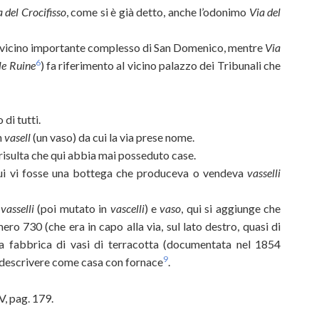
 del Crocifisso
, come si è già detto, anche l’odonimo
Via del
l vicino importante complesso di San Domenico, mentre
Via
6
le Ruine
) fa riferimento al vicino palazzo dei Tribunali che
 di tutti.
n
vasell
(un vaso) da cui la via prese nome.
 risulta che qui abbia mai posseduto case.
ui vi fosse una bottega che produceva o vendeva
vasselli
a
vasselli
(poi mutato in
vascelli
) e
vaso
, qui si aggiunge che
ero 730 (che era in capo alla via, sul lato destro, quasi di
una fabbrica di vasi di terracotta (documentata nel 1854
9
ò a descrivere come casa con fornace
.
 V, pag. 179.