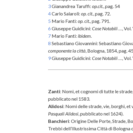
3
Gianandrea Taruffi:
op.cit.
, pag. 54
4
Carlo Salaroli:
op. cit.
, pag. 72.
5
Mario Fanti:
op. cit.,
pag. 791.
6
Giuseppe Guidicini:
Cose Notabili …
, Vol.
7
Mario Fanti:
ibidem
.
8
Sebastiano Giovannini: Sebastiano Giov
componente la città
, Bologna, 1854, pag. 4
9
Giuseppe Guidicini:
Cose Notabili …
, Vol.
Zanti
: Nomi, et cognomi di tutte le strade
pubblicato nel 1583.
Alidosi
: Nomi delle strade, vie, borghi, et 
Pasquali Alidosi
, pubblicato nel 1624).
Banchieri
: Origine Delle Porte, Strade, Bo
Trebbi dell’Illustrissima Città di Bologna