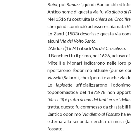
Ruini
, poi
Ranuzzi
, quindi Baciocchi ed inf
Antico nome di questa via fu
Via dietro al 
Nel 1516 fu costruita la
chiesa del Crocifis
che quindi cominciò ad essere chiamata
Vi
Lo Zanti (1583) descrisse questa via co
alcuni
Via del Volto Santo
.
L’Alidosi (1624) ribadì
Via del Crocefisso
.
Il Banchieri fu il primo, nel 1636, ad usare
Mitelli e Monari indicarono nelle loro
riportarono l’odonimo attuale (pur se co
Vasselli
(Salaroli, che ripetette anche via d
Le
lapidette
ufficializzarono l’odonim
toponomastica del 1873-78 non apportò 
(Vascelli) è frutto di uno dei tanti errori de
tratta, questo fu commesso da chi stabilì i
L’antico odonimo
Via dietro al Fossato
ha ev
esterna alla seconda cerchia di mura (l
fossato.