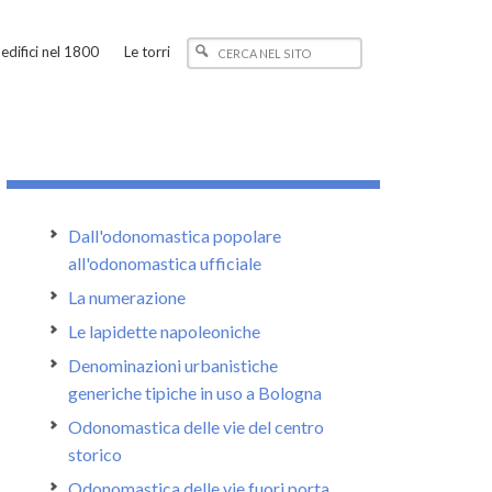
edifici nel 1800
Le torri
Dall'odonomastica popolare
all'odonomastica ufficiale
La numerazione
Le lapidette napoleoniche
Denominazioni urbanistiche
generiche tipiche in uso a Bologna
Odonomastica delle vie del centro
storico
Odonomastica delle vie fuori porta