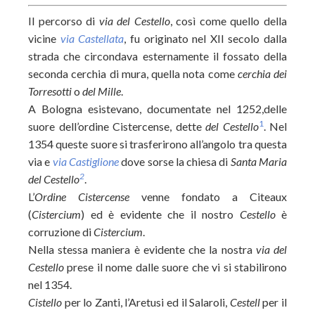
Il percorso di
via
del Cestello
, così come quello della
vicine
via
Castellata
, fu originato nel XII secolo dalla
strada che circondava esternamente il fossato della
seconda cerchia di mura, quella nota come
cerchia dei
Torresotti
o
del Mille
.
A Bologna esistevano, documentate nel 1252,delle
1
suore dell’ordine Cistercense, dette
del Cestello
. Nel
1354 queste suore si trasferirono all’angolo tra questa
via e
via Castiglione
dove sorse la chiesa di
Santa Maria
2
del Cestello
.
L’
Ordine Cistercense
venne fondato a Citeaux
(
Cistercium
) ed è evidente che il nostro
Cestello
è
corruzione di
Cistercium
.
Nella stessa maniera è evidente che la nostra
via del
Cestello
prese il nome dalle suore che vi si stabilirono
nel 1354.
Cistello
per lo Zanti, l’Aretusi ed il Salaroli,
Cestell
per il