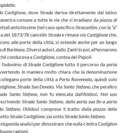
lapidette
.
a Castiglione
, dove
Strada
deriva direttamente dal latino
nerica comune a tutte le vie che si irradiano da
piazza di
ttali antichissime (nel caso specifico
Stracastiòn
, con la “a”
ca del 1873/78 cancellò
Strada
e rimase
via Castiglione
che,
cono alle porte della città, si estende anche per un lungo
a di Barbiano
. Diversi autori, dallo Zanti in poi, affermarono
rché conduceva a
Castiglione
, contea dei Pepoli.
 l’odonimo di
Strada Castiglione
tutto il percorso da
porta
avvertendo in maniera molto chiara che la denominazione
 collegano porte della città a
Porta Ravennata
, quindi solo
tiglione
,
Strada San Donato
.
Via Santo Stefano
, che peraltro
rada Santo Stefano
, non fu elencata dall’Alidosi. Nel suo
descrivendo
Strada Santo Stefano, dalla porta sua fin a porta
to Stefano
, l’Alidosi comprese il tratto dalla
piazza della
sotto
Strada Castiglione
, sia sotto
Strada Santo Stefano
.
stupenda analisi per dimostrare che nulla c’entra
Castiglion
 buone ragioni.