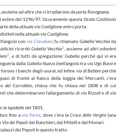
 assieme ad altre che si irradiarono da
porta Ravegnana
.
 estimi del 1296/97. Sicuramente questa
Strata Castilionis
parte della attuale
via Castiglione
entro porta.
 distinti nella attuale
via Castiglione
.
ll’angolo con
via Clavature
, fu chiamato
Gabella Vecchia
da
1
Guidicini ricordò
Gabella Vecchia
, assieme ad altri odonimi
2
tlem
, e di tutti dà spiegazione:
Gabella
perché qui vi era
inguerla dalla
Gabella Nuova
(nell’angolo tra
via Ugo Bassi
e
 furono i banchi degli usurai, ed infine
via di Betlem
perché
quasi di fronte al fianco della loggia dei Mercanti, c’era
o
del Carrobbio
, chiesa che fu chiusa nel 1808 e di cui
nti che determinarono l’allargamento di
via Rizzoli
e di
via
n le
lapidette
del 1801.
ture
fino a
via Farini
, dove c’era la
Croce delle Vergin
i (una
to
Via dei Pepoli
dal Banchieri, dal Mitelli e dal Monari.
palazzi dei Pepoli in questo tratto.