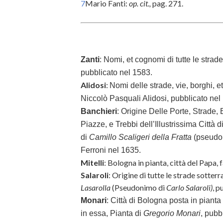
7
Mario Fanti:
op. cit.,
pag. 271.
Zanti
:
Nomi, et cognomi di tutte le strade
pubblicato nel 1583.
Alidosi
:
Nomi delle strade, vie, borghi, et
Niccolò Pasquali Alidosi, pubblicato nel
Banchieri
: Origine Delle Porte, Strade, 
Piazze, e Trebbi dell’Illustrissima Città
di
Camillo Scaligeri della Fratta
(pseudo
Ferroni nel 1635.
Mitelli
: Bologna in pianta, città del Papa,
Salaroli
: Origine di tutte le strade sotterr
Lasarolla
(Pseudonimo di
Carlo Salaroli)
, p
Monari
: Città di Bologna posta in pianta
in essa, Pianta di
Gregorio Monari
, pubb