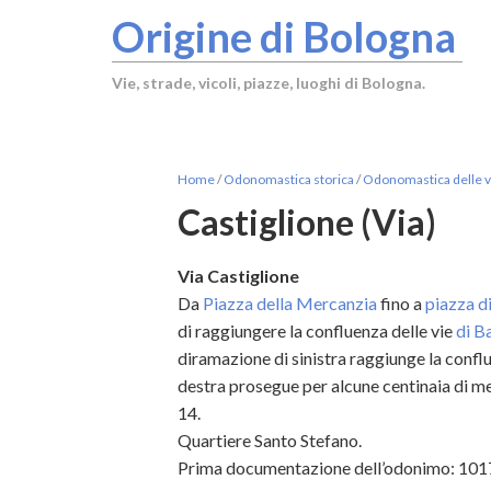
Origine di Bologna
Vie, strade, vicoli, piazze, luoghi di Bologna.
Home
/
Odonomastica storica
/
Odonomastica delle vi
Castiglione (Via)
Via Castiglione
Da
Piazza della Mercanzia
fino a
piazza d
di raggiungere la confluenza delle vie
di B
diramazione di sinistra raggiunge la conflu
destra prosegue per alcune centinaia di me
14.
Quartiere Santo Stefano.
Prima documentazione dell’odonimo: 101