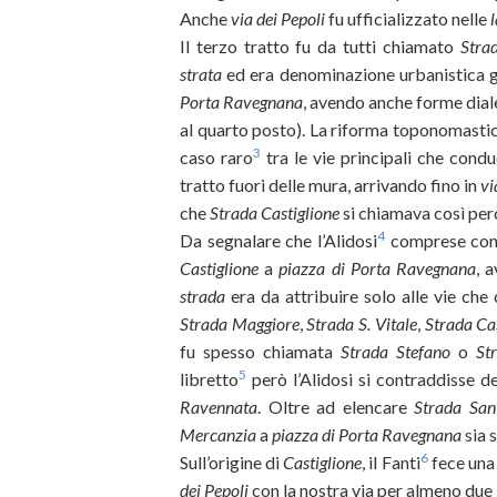
Anche
via dei Pepoli
fu ufficializzato nelle
Il terzo tratto fu da tutti chiamato
Strad
strata
ed era denominazione urbanistica ge
Porta Ravegnana
, avendo anche forme diale
al quarto posto). La riforma toponomasti
3
caso raro
tra le vie principali che condu
tratto fuori delle mura, arrivando fino in
vi
che
Strada Castiglione
si chiamava così pe
4
Da segnalare che l’Alidosi
comprese con
Castiglione
a
piazza di Porta Ravegnana
, 
strada
era da attribuire solo alle vie che
Strada Maggiore
,
Strada S. Vitale
,
Strada Cas
fu spesso chiamata
Strada Stefano
o
St
5
libretto
però l’Alidosi si contraddisse 
Ravennata
. Oltre ad elencare
Strada San
Mercanzia
a
piazza di Porta Ravegnana
sia 
6
Sull’origine di
Castiglione
, il Fanti
fece una 
dei Pepoli
con la nostra via per almeno due