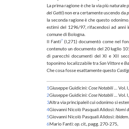
La prima ragione è che la via più naturale
dei Gatti
) non era certamente uscendo da
p
la seconda ragione è che questo odonimo, 
estimi del 1296/97, rifacendosi ad anni 
comune di Bologna.
7
Il Fanti
(I,271) documentò come nel fondo
contenuto un documento del 20 luglio 10
di parecchi documenti del XI e XII se
toponimo localizzabile tra
San Vittore
e
Ba
Che cosa fosse esattamente questo
Castig
1
Giuseppe Guidicini:
Cose Notabili …
Vol. I
2
Giuseppe Guidicini:
Cose Notabili …
Vol. I
3
Altra via principaleil cui odonimo si este
4
Giovanni Nicolò Pasquali Alidosi:
Nomi de
5
Giovanni Nicolò Pasquali Alidosi:
ibidem
.
6
Mario Fanti:
op. cit.,
pagg. 270-275,