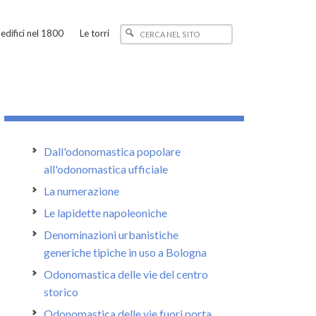
edifici nel 1800
Le torri
Dall'odonomastica popolare
all'odonomastica ufficiale
La numerazione
Le lapidette napoleoniche
Denominazioni urbanistiche
generiche tipiche in uso a Bologna
Odonomastica delle vie del centro
storico
Odonomastica delle vie fuori porta