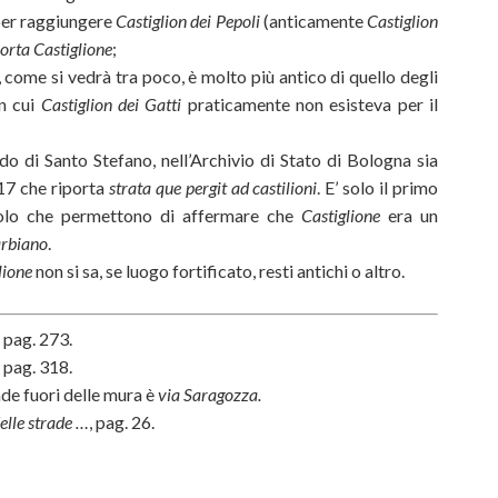
 per raggiungere
Castiglion dei Pepoli
(anticamente
Castiglion
orta Castiglione
;
come si vedrà tra poco, è molto più antico di quello degli
in cui
Castiglion dei Gatti
praticamente non esisteva per il
 di Santo Stefano, nell’Archivio di Stato di Bologna sia
17 che riporta
strata que pergit ad castilioni
. E’ solo il primo
colo che permettono di affermare che
Castiglione
era un
rbiano
.
lione
non si sa, se luogo fortificato, resti antichi o altro.
, pag. 273.
, pag. 318.
nde fuori delle mura è
via Saragozza.
lle strade …
, pag. 26.