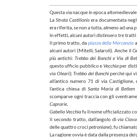
Questa via nacque in epoca altomedievale,
La
Strata Castilionis
era documentata negli
era riferita, se non a tutta, almeno ad una 
In effetti, alcuni autori distinsero tre tratti
Il primo tratto, da
piazza della Mercanzia
a
alcuni autori (Mitelli, Salaroli). Anche il 
più antichi:
Trebbo dei Banchi e Via di Be
questo ufficio pubblico e
Vecchia
per dist
via Oleari
);
Trebbo dei Banchi
perché qui vi
all’antico numero 71 di via Castiglione, 
l’antica chiesa di
Santa Maria di Betlem
scomparve ogni traccia con gli sventrame
Caprarie
.
Gabella Vecchia
fu il nome ufficializzato co
Il secondo tratto, dall’angolo di
via Clava
delle quattro croci
petroniane
), fu chiama
La ragione ovvia è data dalla presenza dei 