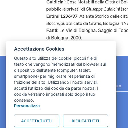
Guidicini
: Cose Notabili della Città di Bol
pubblici e privati, di
Giuseppe Guidicini
(scr
Estimi 1296/97
: Atlante Storico delle cit
Bocchi
, pubblicato da Grafis, Bologna, 19
Fanti
: Le Vie di Bologna. Saggio di Top
di Bologna, 2000.
Accettazione Cookies
Questo sito utilizza dei cookie, piccoli file di
testo che vengono memorizzati dal browser sul
dispositivo dell'utente (computer, tablet,
CONTATTI
smartphone) per migliorare l'esperienza di
fruizione del sito. Utilizzando i nostri servizi,
contact.originebologna@gmail.com
accetti l'utilizzo dei cookie da parte nostra. I
cookie verranno impostati solo dopo il tuo
Cookies e informativa privacy
consenso.
Personalizza
ACCETTA TUTTI
RIFIUTA TUTTI