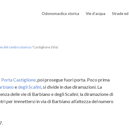
Odonomastica storica
Vie d’acqua
Strade ed 
e del centro storico
/
Castiglione (Via)
i Porta Castiglione
, poi prosegue fuori porta. Poco prima
arbiano
e
degli Scalini
, si divide in due diramazioni. La
enza delle vie di Barbiano e degli Scalini; la diramazione di
tri per immettersi in via di Barbiano all’altezza del numero
7.