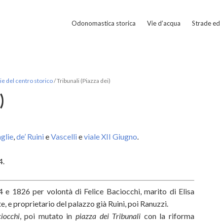
Odonomastica storica
Vie d’acqua
Strade ed 
e del centro storico
/
Tribunali (Piazza dei)
)
glie
,
de’ Ruini
e
Vascelli
e
viale XII Giugno
.
4.
4 e 1826 per volontà di Felice Baciocchi, marito di Elisa
 e proprietario del palazzo già Ruini, poi Ranuzzi.
iocchi
, poi mutato in
piazza dei Tribunali
con la riforma