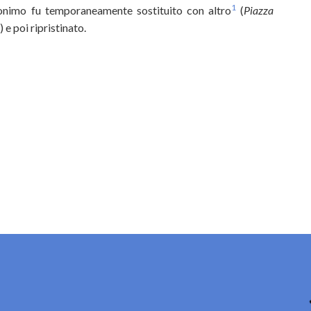
1
nimo fu temporaneamente sostituito con altro
(
Piazza
 e poi ripristinato.