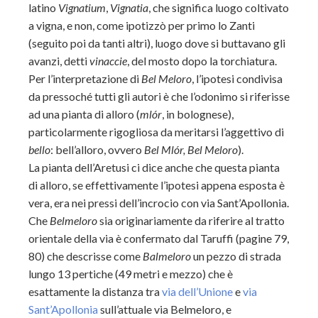
latino
Vignatium
,
Vignatia
, che significa luogo coltivato
a vigna, e non, come ipotizzò per primo lo Zanti
(seguito poi da tanti altri), luogo dove si buttavano gli
avanzi, detti
vinaccie
, del mosto dopo la torchiatura.
Per l’interpretazione di
Bel Meloro
, l’ipotesi condivisa
da pressoché tutti gli autori è che l’odonimo si riferisse
ad una pianta di alloro (
ml
ó
r
, in bolognese),
particolarmente rigogliosa da meritarsi l’aggettivo di
bello
: bell’alloro, ovvero
Bel Ml
ór,
Bel Meloro
).
La pianta dell’Aretusi ci dice anche che questa pianta
di alloro, se effettivamente l’ipotesi appena esposta è
vera, era nei pressi dell’incrocio con via Sant’Apollonia.
Che
Belmeloro
sia originariamente da riferire al tratto
orientale della via è confermato dal Taruffi (pagine 79,
80) che descrisse come
Balmeloro
un pezzo di strada
lungo 13 pertiche (49 metri e mezzo) che è
esattamente la distanza tra
via dell’Unione
e
via
Sant’Apollonia
sull’attuale via Belmeloro, e