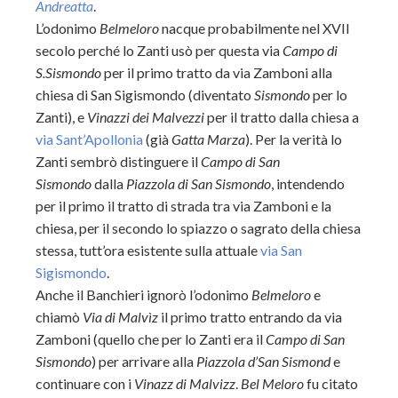
Andreatta
.
L’odonimo
Belmeloro
nacque probabilmente nel XVII
secolo perché lo Zanti usò per questa via
Campo di
S.Sismondo
per il primo tratto da via Zamboni alla
chiesa di San Sigismondo (diventato
Sismondo
per lo
Zanti), e
Vinazzi dei Malvezzi
per il tratto dalla chiesa a
via Sant’Apollonia
(già
Gatta Marza
). Per la verità lo
Zanti sembrò distinguere il
Campo di San
Sismondo
dalla
Piazzola di San Sismondo
, intendendo
per il primo il tratto di strada tra via Zamboni e la
chiesa, per il secondo lo spiazzo o sagrato della chiesa
stessa, tutt’ora esistente sulla attuale
via San
Sigismondo
.
Anche il Banchieri ignorò l’odonimo
Belmeloro
e
chiamò
Via di Malvìz
il primo tratto entrando da via
Zamboni (quello che per lo Zanti era il
Campo di San
Sismondo
) per arrivare alla
Piazzola d’San Sismond
e
continuare con i
Vinazz di Malvizz
.
Bel Meloro
fu citato