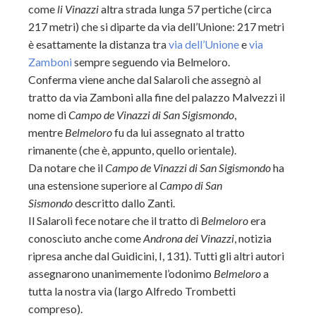
come
li Vinazzi
altra strada lunga 57 pertiche (circa
217 metri) che si diparte da via dell’Unione: 217 metri
è esattamente la distanza tra
via dell’Unione
e
via
Zamboni
sempre seguendo via Belmeloro.
Conferma viene anche dal Salaroli che assegnò al
tratto da via Zamboni alla fine del palazzo Malvezzi il
nome di
Campo de Vinazzi di San Sigismondo
,
mentre
Belmeloro
fu da lui assegnato al tratto
rimanente (che è, appunto, quello orientale).
Da notare che il
Campo de Vinazzi di San Sigismondo
ha
una estensione superiore al
Campo di San
Sismondo
descritto dallo Zanti.
Il Salaroli fece notare che il tratto di
Belmeloro
era
conosciuto anche come
Androna dei Vinazzi
, notizia
ripresa anche dal Guidicini, I, 131). Tutti gli altri autori
assegnarono unanimemente l’odonimo
Belmeloro
a
tutta la nostra via (largo Alfredo Trombetti
compreso).