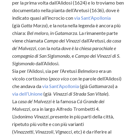
per la prima volta dall’Alidosi (1624) e lo troviamo ben
documentato nella
pianta dell’Aretusi (1636), dove è
indicato quasi all’incrocio con
via Sant’Apollonia
(già
Gatta Marza
), e la nota nella legenda è ancora più
chiara:
Bel meloro, in Gatamarza
. La rimanente parte
viene chiamata
Campo dei Vinazzi
dall’Aretusi
, da casa
de’ Malvezzi
, con la nota
dove è la chiesa parochiale e
compagnia di San Sigismondo,
e
Campo dei Vinazzi di S.
Sigismondo
dall’Alidosi.
Sia per l’Alidosi, sia per l’Aretusi
Belmeloro
era un
vicolo cortissimo (
poco vico
con le parole dell’Alidosi)
che andava da
via Sant’Apollonia
(già
Gattamarza
) a
via dell’Unione
(già
Vinazzi di Strada San Vitale
).
La
casa de’ Malvezzi
è la famosa
Cà Grande dei
Malvezzi
, ora in largo Alfredo Trombetti 4.
L’odonimo
Vinazzi
, presente in più parti della città,
ripetuto più volte e con più varianti
(
Vinazzetti
,
Vinazzoli
,
Vignacci
, etc) è da riferire al