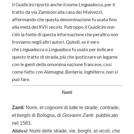
Il Guidicini riportò anche il nome
Linguadocca
, per il
tratto da via Zamboni alla casa dei Malvezzi,
affermando che questa denominazione fu usata fino
alla metà del XVII secolo. Putroppo il Guidicini non
citò la fonte di questa informazione che peraltro non
troviamo negli altri autori. Quindi, se è vero
che
Linguadocca
o
Linguadoca
fu usato per indicare
questo tratto di strada, più che ipotizzare un legame
con le genti della omonima nazione francese, così
come fatto con
Alemagna
,
Barberia
,
Inghilterra
, non si
può fare.
Fonti
Zanti
:
Nomi, et cognomi di tutte le strade, contrade,
et borghi di Bologna, di
Giovanni Zanti
pubblicato
nel 1583.
Alidosi
:
Nomi delle strade, vie, borghi, et vicoli, che