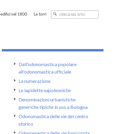
edifici nel 1800
Le torri
Dall'odonomastica popolare
all'odonomastica ufficiale
La numerazione
Le lapidette napoleoniche
Denominazioni urbanistiche
generiche tipiche in uso a Bologna
Odonomastica delle vie del centro
storico
Odonomastica delle vie fuori porta