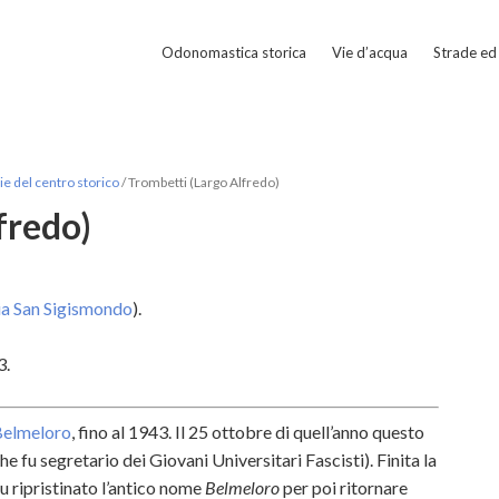
Odonomastica storica
Vie d’acqua
Strade ed 
e del centro storico
/
Trombetti (Largo Alfredo)
fredo)
ia San Sigismondo
).
3.
Belmeloro
, fino al 1943. Il 25 ottobre di quell’anno questo
he fu segretario dei Giovani Universitari Fascisti). Finita la
u ripristinato l’antico nome
Belmeloro
per poi ritornare