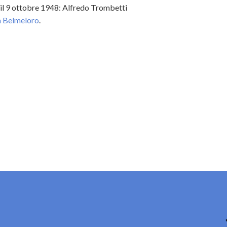
 il 9 ottobre 1948: Alfredo Trombetti
a Belmeloro
.