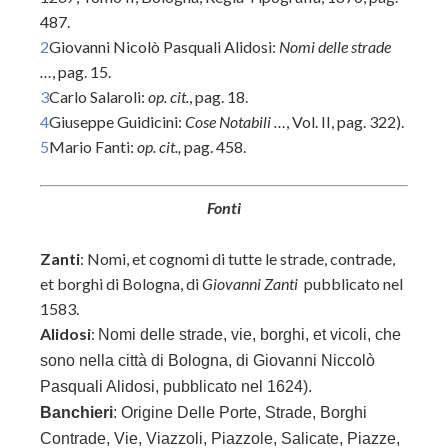
487.
2
Giovanni Nicolò Pasquali Alidosi:
Nomi delle strade
…
, pag. 15.
3
Carlo Salaroli:
op. cit.
, pag. 18.
4
Giuseppe Guidicini:
Cose Notabili …
, Vol. II, pag. 322).
5
Mario Fanti:
op. cit.,
pag. 458.
Fonti
Zanti
:
Nomi, et cognomi di tutte le strade, contrade,
et borghi di Bologna, di
Giovanni Zanti
pubblicato nel
1583.
Alidosi
:
Nomi delle strade, vie, borghi, et vicoli, che
sono nella città di Bologna, di
Giovanni Niccolò
Pasquali Alidosi, pubblicato nel 1624).
Banchieri
: Origine Delle Porte, Strade, Borghi
Contrade, Vie, Viazzoli, Piazzole, Salicate, Piazze,