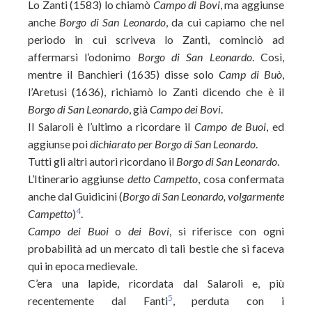
Lo Zanti (1583) lo chiamò
Campo di Bovi
, ma aggiunse
anche
Borgo di San Leonardo
, da cui capiamo che nel
periodo in cui scriveva lo Zanti, cominciò ad
affermarsi l’odonimo
Borgo di San Leonardo
. Così,
mentre il Banchieri (1635) disse solo
Camp di Buò
,
l’Aretusi (1636), richiamò lo Zanti dicendo che è il
Borgo di San Leonardo
, già
Campo dei Bovi
.
Il Salaroli è l’ultimo a ricordare il
Campo de Buoi
, ed
aggiunse poi
dichiarato per Borgo di San Leonardo
.
Tutti gli altri autori ricordano il
Borgo di San Leonardo
.
L’Itinerario aggiunse
detto Campetto
, cosa confermata
anche dal Guidicini (
Borgo di San Leonardo, volgarmente
4
Campetto
)
.
Campo dei Buoi
o
dei Bovi
, si riferisce con ogni
probabilità ad un mercato di tali bestie che si faceva
qui in epoca medievale.
C’era una lapide, ricordata dal Salaroli e, più
5
recentemente dal Fanti
, perduta con i