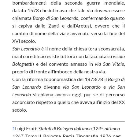
bombardamenti della seconda guerra mondiale,
datata 1573 che intimava che tale via doveva essere
chiamata
Borgo di San Leonardo
, confermando quanto
si capiva dallo Zanti e dall’Aretusi, ovvero che il
cambio di nome della via è avvenuto verso la fine del
XVI secolo.
San Leonardo
è il nome della chiesa (ora sconsacrata,
ma il cui edificio esiste tuttora con la facciata su
vicolo
Bolognetti
) e del convento annesso in
via San Vitale
,
proprio di fronte all’imbocco della nostra via.
Con la riforma toponomastica del 1873/78 il
Borgo di
San Leonardo
divenne
via San Leonardo
e
via San
Leonardo
si chiama ancora oggi, pur se di percorso
accorciato rispetto a quello che aveva all’inizio del XX
secolo.
1
Luigi Frati:
Statuti di Bologna dall’anno 1245 all’anno
1267
, Tomo II, Bologna, Regia Tipografia, 1876, pag.