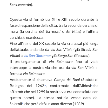
San Leonardo
).
Questa via si formò tra XII e XIII secolo durante la
fase di espansione della città, tra la seconda cerchia di
mura (la cerchia dei
Torresotti
o
del Mille
) e l’ultima
cerchia, trecentesca.
Fino all’inizio del XX secolo la via era assai più lunga
dell’attuale, andando da
via San Vitale
(già
Strada San
Vitale
) a
via San Giacomo
(già
Borgo San Giacomo
).
Il prolungamento di
via Belmeloro
fino al viale
interruppe la nostra via che ora da
via San Vitale
si
ferma a
via Belmeloro
.
Anticamente si chiamava
Campo de’ Buoi
(Statuti di
1
2
Bologna del 1262
, confermato dall’Alidosi
che
affermò che nel 1299 la nostra via era conosciuta con
questo nome). La stessa notizia venne data dal
3
Salaroli
che però citò un anno diverso (1289).