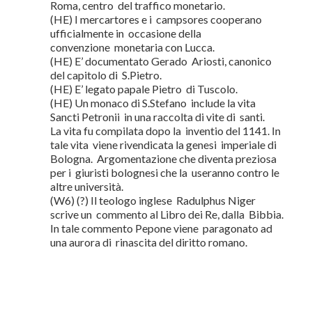
Roma, centro del traffico monetario.
(HE) I mercartores e i campsores cooperano
ufficialmente in occasione della
convenzione monetaria con Lucca.
(HE) E’ documentato Gerado Ariosti, canonico
del capitolo di S.Pietro.
(HE) E’ legato papale Pietro di Tuscolo.
(HE) Un monaco di S.Stefano include la vita
Sancti Petronii in una raccolta di vite di santi.
La vita fu compilata dopo la inventio del 1141. In
tale vita viene rivendicata la genesi imperiale di
Bologna. Argomentazione che diventa preziosa
per i giuristi bolognesi che la useranno contro le
altre università.
(W6) (?) Il teologo inglese Radulphus Niger
scrive un commento al Libro dei Re, dalla Bibbia.
In tale commento Pepone viene paragonato ad
una aurora di rinascita del diritto romano.