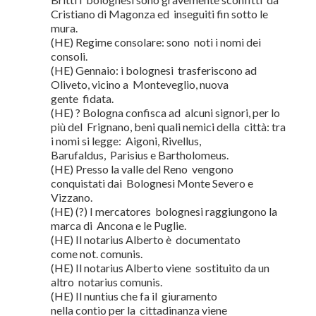
Cristiano di Magonza ed inseguiti fin sotto le
mura.
(HE) Regime consolare: sono noti i nomi dei
consoli.
(HE) Gennaio: i bolognesi trasferiscono ad
Oliveto, vicino a Monteveglio, nuova
gente fidata.
(HE) ? Bologna confisca ad alcuni signori, per lo
più del Frignano, beni quali nemici della città: tra
i nomi si legge: Aigoni, Rivellus,
Barufaldus, Parisius e Bartholomeus.
(HE) Presso la valle del Reno vengono
conquistati dai Bolognesi Monte Severo e
Vizzano.
(HE) (?) I mercatores bolognesi raggiungono la
marca di Ancona e le Puglie.
(HE) Il notarius Alberto è documentato
come not. comunis.
(HE) Il notarius Alberto viene sostituito da un
altro notarius comunis.
(HE) Il nuntius che fa il giuramento
nella contio per la cittadinanza viene