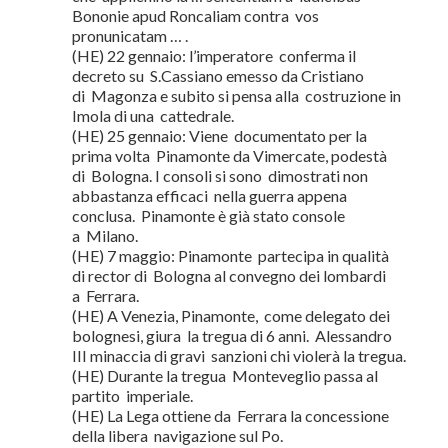
Bononie apud Roncaliam contra vos
pronunicatam … .
(HE) 22 gennaio: l’imperatore conferma il
decreto su S.Cassiano emesso da Cristiano
di Magonza e subito si pensa alla costruzione in
Imola di una cattedrale.
(HE) 25 gennaio: Viene documentato per la
prima volta Pinamonte da Vimercate, podestà
di Bologna. I consoli si sono dimostrati non
abbastanza efficaci nella guerra appena
conclusa. Pinamonte è già stato console
a Milano.
(HE) 7 maggio: Pinamonte partecipa in qualità
di rector di Bologna al convegno dei lombardi
a Ferrara.
(HE) A Venezia, Pinamonte, come delegato dei
bolognesi, giura la tregua di 6 anni. Alessandro
III minaccia di gravi sanzioni chi violerà la tregua.
(HE) Durante la tregua Monteveglio passa al
partito imperiale.
(HE) La Lega ottiene da Ferrara la concessione
della libera navigazione sul Po.