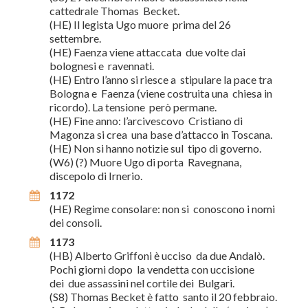
cattedrale Thomas Becket.
(HE) Il legista Ugo muore prima del 26
settembre.
(HE) Faenza viene attaccata due volte dai
bolognesi e ravennati.
(HE) Entro l’anno si riesce a stipulare la pace tra
Bologna e Faenza (viene costruita una chiesa in
ricordo). La tensione però permane.
(HE) Fine anno: l’arcivescovo Cristiano di
Magonza si crea una base d’attacco in Toscana.
(HE) Non si hanno notizie sul tipo di governo.
(W6) (?) Muore Ugo di porta Ravegnana,
discepolo di Irnerio.
1172
(HE) Regime consolare: non si conoscono i nomi
dei consoli.
1173
(HB) Alberto Griffoni è ucciso da due Andalò.
Pochi giorni dopo la vendetta con uccisione
dei due assassini nel cortile dei Bulgari.
(S8) Thomas Becket è fatto santo il 20 febbraio.