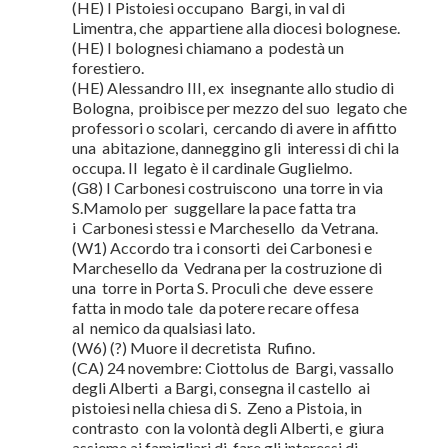
(HE) I Pistoiesi occupano Bargi, in val di
Limentra, che appartiene alla diocesi bolognese.
(HE) I bolognesi chiamano a podestà un
forestiero.
(HE) Alessandro III, ex insegnante allo studio di
Bologna, proibisce per mezzo del suo legato che
professori o scolari, cercando di avere in affitto
una abitazione, danneggino gli interessi di chi la
occupa. Il legato è il cardinale Guglielmo.
(G8) I Carbonesi costruiscono una torre in via
S.Mamolo per suggellare la pace fatta tra
i Carbonesi stessi e Marchesello da Vetrana.
(W1) Accordo tra i consorti dei Carbonesi e
Marchesello da Vedrana per la costruzione di
una torre in Porta S. Proculi che deve essere
fatta in modo tale da potere recare offesa
al nemico da qualsiasi lato.
(W6) (?) Muore il decretista Rufino.
(CA) 24 novembre: Ciottolus de Bargi, vassallo
degli Alberti a Bargi, consegna il castello ai
pistoiesi nella chiesa di S. Zeno a Pistoia, in
contrasto con la volontà degli Alberti, e giura
assieme ai famigliari di fare gli interessi di