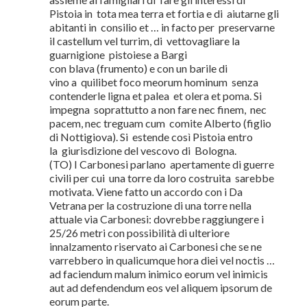
Pistoia in tota mea terra et fortia e di aiutarne gli
abitanti in consilio et … in facto per preservarne
il castellum vel turrim, di vettovagliare la
guarnigione pistoiese a Bargi
con blava (frumento) e con un barile di
vino a quilibet foco meorum hominum senza
contenderle ligna et palea et olera et poma. Si
impegna soprattutto a non fare nec finem, nec
pacem, nec treguam cum comite Alberto (figlio
di Nottigiova). Si estende così Pistoia entro
la giurisdizione del vescovo di Bologna.
(TO) I Carbonesi parlano apertamente di guerre
civili per cui una torre da loro costruita sarebbe
motivata. Viene fatto un accordo con i Da
Vetrana per la costruzione di una torre nella
attuale via Carbonesi: dovrebbe raggiungere i
25/26 metri con possibilità di ulteriore
innalzamento riservato ai Carbonesi che se ne
varrebbero in qualicumque hora diei vel noctis …
ad faciendum malum inimico eorum vel inimicis
aut ad defendendum eos vel aliquem ipsorum de
eorum parte.