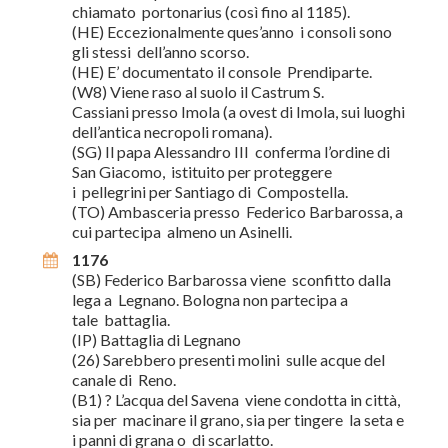
chiamato portonarius (così fino al 1185).
(HE) Eccezionalmente ques’anno i consoli sono
gli stessi dell’anno scorso.
(HE) E’ documentato il console Prendiparte.
(W8) Viene raso al suolo il Castrum S.
Cassiani presso Imola (a ovest di Imola, sui luoghi
dell’antica necropoli romana).
(SG) Il papa Alessandro III conferma l’ordine di
San Giacomo, istituito per proteggere
i pellegrini per Santiago di Compostella.
(TO) Ambasceria presso Federico Barbarossa, a
cui partecipa almeno un Asinelli.
1176
(SB) Federico Barbarossa viene sconfitto dalla
lega a Legnano. Bologna non partecipa a
tale battaglia.
(IP) Battaglia di Legnano
(26) Sarebbero presenti molini sulle acque del
canale di Reno.
(B1) ? L’acqua del Savena viene condotta in città,
sia per macinare il grano, sia per tingere la seta e
i panni di grana o di scarlatto.