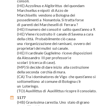
consoli.
(HE) Azzolinus e Algibrittus del quondam
Marchsellus e nipoti di Azzo de
Marchisellis vendono a Bologna dei
possedimenti a Nonantola. Si tratta forse
di parenti dei Marcheselli di Ferrara ?
(HE) Il numero dei consoli è salito quest’anno a 9.
(HE) Viene ricostruito il canale di Savena a cura
della città. Probabilmente ciò causa
una riorganizzazione dei ramisani, ovvero dei
proprietari dei mulini sul canale.
(HE) Il cardinale Guglielmo riceve disposizioni
da Alessandro III per professori e
scolari (ricerca di case).
(MP) Si decide di dare inizio alla costruzione
della seconda cerchia di mura.
(CA) Tra i dominatores de Vigo che quest’anno si
sottomettono al comune di Bologna c’è
un Loteringo.
(TO) Auxillittus di Auxillittus ricopre il consolato.
1177
(HB) Gravissima carestia. Uno staio di grano