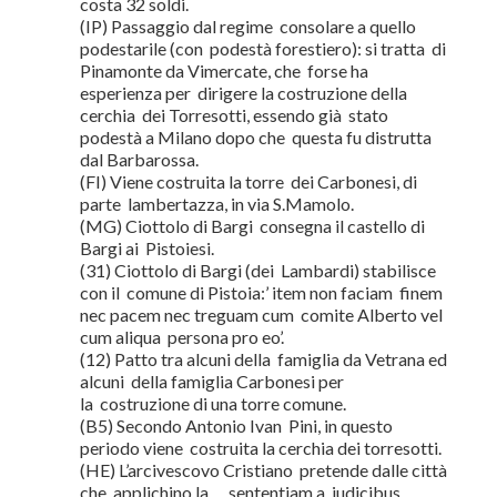
costa 32 soldi.
(IP) Passaggio dal regime consolare a quello
podestarile (con podestà forestiero): si tratta di
Pinamonte da Vimercate, che forse ha
esperienza per dirigere la costruzione della
cerchia dei Torresotti, essendo già stato
podestà a Milano dopo che questa fu distrutta
dal Barbarossa.
(FI) Viene costruita la torre dei Carbonesi, di
parte lambertazza, in via S.Mamolo.
(MG) Ciottolo di Bargi consegna il castello di
Bargi ai Pistoiesi.
(31) Ciottolo di Bargi (dei Lambardi) stabilisce
con il comune di Pistoia:’ item non faciam finem
nec pacem nec treguam cum comite Alberto vel
cum aliqua persona pro eo’.
(12) Patto tra alcuni della famiglia da Vetrana ed
alcuni della famiglia Carbonesi per
la costruzione di una torre comune.
(B5) Secondo Antonio Ivan Pini, in questo
periodo viene costruita la cerchia dei torresotti.
(HE) L’arcivescovo Cristiano pretende dalle città
che applichino la … sententiam a iudicibus