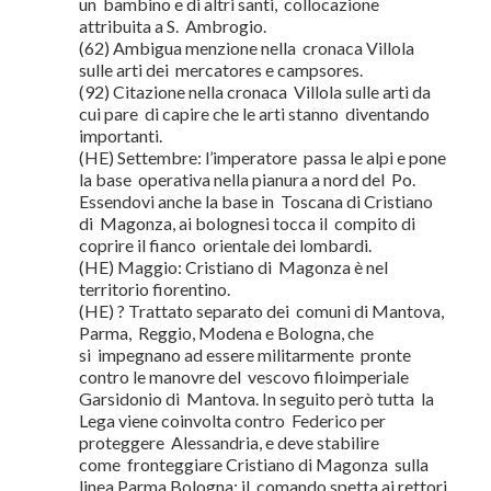
un bambino e di altri santi, collocazione
attribuita a S. Ambrogio.
(62) Ambigua menzione nella cronaca Villola
sulle arti dei mercatores e campsores.
(92) Citazione nella cronaca Villola sulle arti da
cui pare di capire che le arti stanno diventando
importanti.
(HE) Settembre: l’imperatore passa le alpi e pone
la base operativa nella pianura a nord del Po.
Essendovi anche la base in Toscana di Cristiano
di Magonza, ai bolognesi tocca il compito di
coprire il fianco orientale dei lombardi.
(HE) Maggio: Cristiano di Magonza è nel
territorio fiorentino.
(HE) ? Trattato separato dei comuni di Mantova,
Parma, Reggio, Modena e Bologna, che
si impegnano ad essere militarmente pronte
contro le manovre del vescovo filoimperiale
Garsidonio di Mantova. In seguito però tutta la
Lega viene coinvolta contro Federico per
proteggere Alessandria, e deve stabilire
come fronteggiare Cristiano di Magonza sulla
linea Parma Bologna: il comando spetta ai rettori