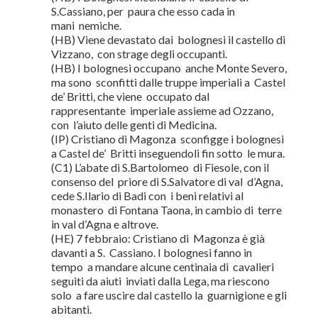
S.Cassiano, per paura che esso cada in
mani nemiche.
(HB) Viene devastato dai bolognesi il castello di
Vizzano, con strage degli occupanti.
(HB) I bolognesi occupano anche Monte Severo,
ma sono sconfitti dalle truppe imperiali a Castel
de’ Britti, che viene occupato dal
rappresentante imperiale assieme ad Ozzano,
con l’aiuto delle genti di Medicina.
(IP) Cristiano di Magonza sconfigge i bolognesi
a Castel de’ Britti inseguendoli fin sotto le mura.
(C1) L’abate di S.Bartolomeo di Fiesole, con il
consenso del priore di S.Salvatore di val d’Agna,
cede S.Ilario di Badi con i beni relativi al
monastero di Fontana Taona, in cambio di terre
in val d’Agna e altrove.
(HE) 7 febbraio: Cristiano di Magonza è già
davanti a S. Cassiano. I bolognesi fanno in
tempo a mandare alcune centinaia di cavalieri
seguiti da aiuti inviati dalla Lega, ma riescono
solo a fare uscire dal castello la guarnigione e gli
abitanti.