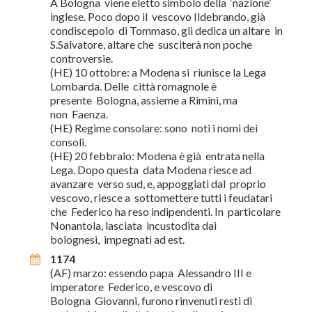
A Bologna viene eletto simbolo della ‘nazione’
inglese. Poco dopo il vescovo Ildebrando, già
condiscepolo di Tommaso, gli dedica un altare in
S.Salvatore, altare che susciterà non poche
controversie.
(HE) 10 ottobre: a Modena si riunisce la Lega
Lombarda. Delle città romagnole è
presente Bologna, assieme a Rimini, ma
non Faenza.
(HE) Regime consolare: sono noti i nomi dei
consoli.
(HE) 20 febbraio: Modena è già entrata nella
Lega. Dopo questa data Modena riesce ad
avanzare verso sud, e, appoggiati dal proprio
vescovo, riesce a sottomettere tutti i feudatari
che Federico ha reso indipendenti. In particolare
Nonantola, lasciata incustodita dai
bolognesi, impegnati ad est.
1174
(AF) marzo: essendo papa Alessandro III e
imperatore Federico, e vescovo di
Bologna Giovanni, furono rinvenuti resti di