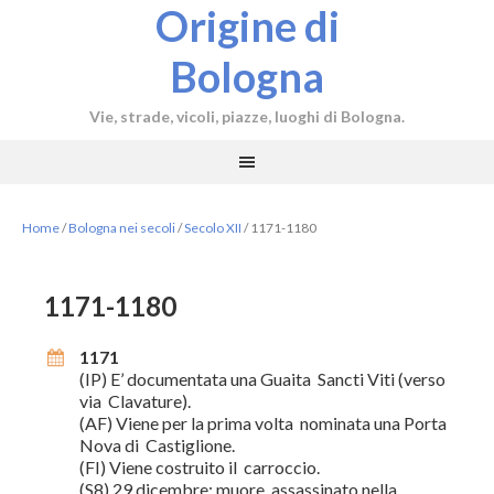
Origine di
Bologna
Vie, strade, vicoli, piazze, luoghi di Bologna.
Home
/
Bologna nei secoli
/
Secolo XII
/
1171-1180
1171-1180
1171
(IP) E’ documentata una Guaita Sancti Viti (verso
via Clavature).
(AF) Viene per la prima volta nominata una Porta
Nova di Castiglione.
(FI) Viene costruito il carroccio.
(S8) 29 dicembre: muore assassinato nella