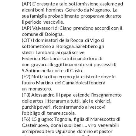
(AP) E’ presente a tale sottomissione, assieme ad
alcuni boni homines, Gerardo da Mugnano. La
sua famiglia probabilmente prosperava durante
il periodo vescovile.
(AP) Valvassori di Ciano prendono accordi con il
comune di Bologna.
(OT) I dominatori della Rocca di Vigo si
sottomettono a Bologna. Sarebbero gli
stessi Lambardi ai quali scrive
Federico Barbarossa intimando loro di
non gravare illeggittimamente sui possessi di
S.Antimo nella corte di Casio.
(F2) Notizia di un eremo già esistente dove in
futuro Martino dei Camaldolesi fonderà
un monastero.
(F3) Alessandro III papa estende l’insegnamento
delle artes litterarum a tutti, laici e chierici,
purchè poveri, riconfermando ai vescovi
l’obbligo di tenere scuola.
(F6) 15 giugno: Tognola, figlia di Marescotto di
Castelnuovo, dona i suoi beni … viro venerabili
archipresbitero Uguizone domino et pastor