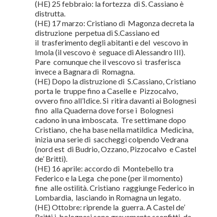
(HE) 25 febbraio: la fortezza di S. Cassiano è
distrutta.
(HE) 17 marzo: Cristiano di Magonza decreta la
distruzione perpetua di S.Cassiano ed
il trasferimento degli abitanti e del vescovo in
Imola (il vescovo è seguace di Alessandro III).
Pare comunque che il vescovo si trasferisca
invece a Bagnara di Romagna.
(HE) Dopo la distruzione di S.Cassiano, Cristiano
porta le truppe fino a Caselle e Pizzocalvo,
ovvero fino all’Idice. Si ritira davanti ai Bolognesi
fino alla Quaderna dove forse i Bolognesi
cadono in una imboscata. Tre settimane dopo
Cristiano, che ha base nella matildica Medicina,
inizia una serie di saccheggi colpendo Vedrana
(nord est di Budrio, Ozzano, Pizzocalvo e Castel
de’ Britti).
(HE) 16 aprile: accordo di Montebello tra
Federico e la Lega che pone (per il momento)
fine alle ostilità. Cristiano raggiunge Federico in
Lombardia, lasciando in Romagna un legato.
(HE) Ottobre: riprende la guerra. A Castel de’
Britti i bolognesi sono gravemente sconfitti da