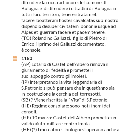
difendere la rocca ad onore del comune di
Bologna e di difendere i cittadini di Bologna in
tutti i loro territori, tenere stratam et
facere boatteram hostes cavalcatas sub nostro
dispendio desuper civitatem bononie usque ad
Alpes et guerram facere et pacem tenere.
(TO) Rolandino Galluzzi, figlio di Pietro di
Enrico, il primo dei Galluzzi documentato,
è console.
1180
(AP) Lotario di Castel dell’Albero rinnova il
giuramento di fedeltà e promette il
suo appoggio contro gli imolesi.
(IP) Interpretando la vita leggendaria di
S.Petronio si può pensare che in quest’anno sia
in costruzione la cerchia dei torresotti.
(SB) ? Viene riscritta la “Vita” di S.Petronio.
(HE) Regime consolare: sono noti i nomi dei
consoli.
(HE) 10 marzo: Castel dell’Albero promette un
valido aiuto militare contro Imola.
(HE) (?) I mercatores bolognesi operano anche a