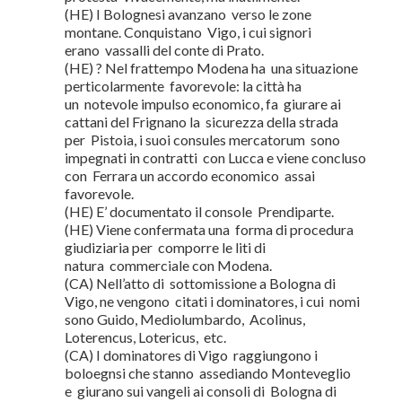
(HE) I Bolognesi avanzano verso le zone
montane. Conquistano Vigo, i cui signori
erano vassalli del conte di Prato.
(HE) ? Nel frattempo Modena ha una situazione
perticolarmente favorevole: la città ha
un notevole impulso economico, fa giurare ai
cattani del Frignano la sicurezza della strada
per Pistoia, i suoi consules mercatorum sono
impegnati in contratti con Lucca e viene concluso
con Ferrara un accordo economico assai
favorevole.
(HE) E’ documentato il console Prendiparte.
(HE) Viene confermata una forma di procedura
giudiziaria per comporre le liti di
natura commerciale con Modena.
(CA) Nell’atto di sottomissione a Bologna di
Vigo, ne vengono citati i dominatores, i cui nomi
sono Guido, Mediolumbardo, Acolinus,
Loterencus, Lotericus, etc.
(CA) I dominatores di Vigo raggiungono i
boloegnsi che stanno assediando Monteveglio
e giurano sui vangeli ai consoli di Bologna di