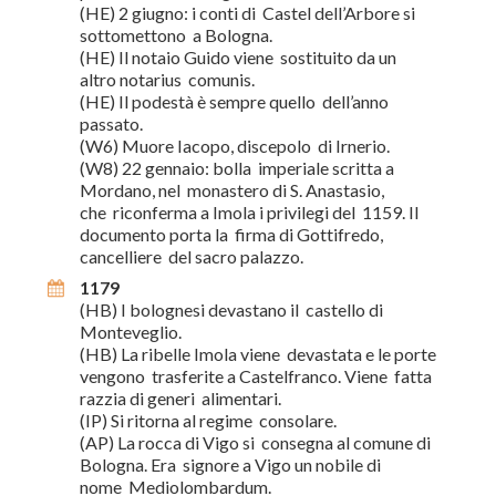
(HE) 2 giugno: i conti di Castel dell’Arbore si
sottomettono a Bologna.
(HE) Il notaio Guido viene sostituito da un
altro notarius comunis.
(HE) Il podestà è sempre quello dell’anno
passato.
(W6) Muore Iacopo, discepolo di Irnerio.
(W8) 22 gennaio: bolla imperiale scritta a
Mordano, nel monastero di S. Anastasio,
che riconferma a Imola i privilegi del 1159. Il
documento porta la firma di Gottifredo,
cancelliere del sacro palazzo.
1179
(HB) I bolognesi devastano il castello di
Monteveglio.
(HB) La ribelle Imola viene devastata e le porte
vengono trasferite a Castelfranco. Viene fatta
razzia di generi alimentari.
(IP) Si ritorna al regime consolare.
(AP) La rocca di Vigo si consegna al comune di
Bologna. Era signore a Vigo un nobile di
nome Mediolombardum.