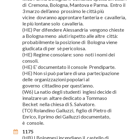
di Cremona, Bologna, Mantova e Parma. Entro il
3 marzo dell’anno prossimo le città più
vicine dovranno approntare fanteria e cavalleria,
le più lontane solo cavalleria.
(HE) Per difendere Alessandria vengono chieste
a Bologna meno aiuti rispetto alle altre città:
probabilmente la posizione di Bologna viene
giudicata di per sè pericolosa.
(HE) Regime consolare: sono noti i nomi dei
consoli.
(HE) E’ documentato il console Prendiparte.
(HE) Non si può parlare di una partecipazione
delle organizzazioni popolari al
governo cittadino per quest’anno.
(W6) La natio degli studenti inglesi decide di
innalzare un altare dedicato a Tommaso
Becket nella chiesa di S. Salvatore.
(TO) Rolandino Galluzzi, figlio di Pietro di
Enrico, il primo dei Galluzzi documentato,
è console.
1175
(HB) I Bolognesi incendiano il castello di