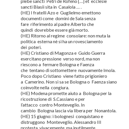
plebe sancti Petri de Rofeno […] et ecclesie
sancti Blasii sita in Casalola … .
(HE) I fratelli Azo e Guglielmo emettono
documenti come domini de Sala senza
fare riferimento al padre Alberto che
quindi dovrebbe essere già morto.
(HE) Ritorno al regime consolare: non muta la
politica esterna nè si ha un rovesciamento
dei poteri.
(HE) Cristiano di Magonza e Guido Guerra
esercitano pressione verso nord, ma non
riescono a fermare Bologna e Faenza
che tentano di sottomettere nuovamente Imola.
Poco dopo Cristiano viene fatto prigioniero
a Camerino. Non si sa se Bologna o Faenza siano
coinvolte nella congiura.
(HE) Modena promette aiuto a Bologna per la
ricostruzione di S.Cassiano e per
l’attacco contro Monteveglio. In
cambio Bologna lascia via libera per Nonantola.
(HE) 15 giugno: i bolognesi conquistano e
distruggono Monteveglio. Alessandro III
protesta vivacemente, ma inutilmente.