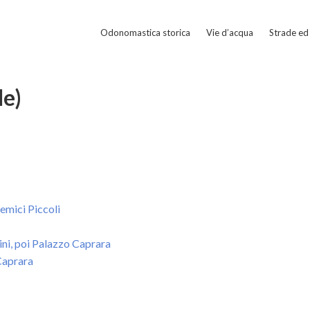
Odonomastica storica
Vie d’acqua
Strade ed 
le)
emici Piccoli
i, poi Palazzo Caprara
Caprara