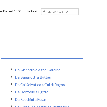
edifici nel 1800
Le torri
Da Abbadia a Azzo Gardino
Da Bagarotti a Buttieri
Da Ca' Selvatica a Cul di Ragno
Da Donzelle a Egitto
Da Facchini a Fusari
Da Gabella Vecchia a Guazzatoio