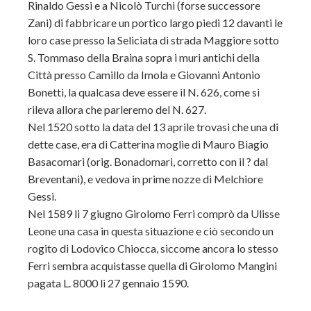
Rinaldo Gessi e a Nicolò Turchi (forse successore
Zani) di fabbricare un portico largo piedi 12 davanti le
loro case presso la Seliciata di strada Maggiore sotto
S. Tommaso della Braina sopra i muri antichi della
Città presso Camillo da Imola e Giovanni Antonio
Bonetti, la qualcasa deve essere il N. 626, come si
rileva allora che parleremo del N. 627.
Nel 1520 sotto la data del 13 aprile trovasi che una di
dette case, era di Catterina moglie di Mauro Biagio
Basacomari (orig. Bonadomari, corretto con il ? dal
Breventani), e vedova in prime nozze di Melchiore
Gessi.
Nel 1589 li 7 giugno Girolomo Ferri comprò da Ulisse
Leone una casa in questa situazione e ciò secondo un
rogito di Lodovico Chiocca, siccome ancora lo stesso
Ferri sembra acquistasse quella di Girolomo Mangini
pagata L. 8000 li 27 gennaio 1590.