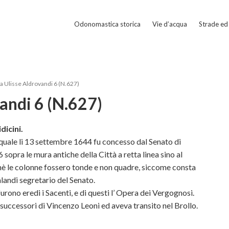
Odonomastica storica
Vie d’acqua
Strade ed 
a Ulisse Aldrovandi 6 (N.627)
andi 6 (N.627)
dicini.
uale li 13 settembre 1644 fu concesso dal Senato di
sopra le mura antiche della Città a retta linea sino al
chè le colonne fossero tonde e non quadre, siccome consta
landi segretario del Senato.
furono eredi i Sacenti, e di questi l’ Opera dei Vergognosi.
uccessori di Vincenzo Leoni ed aveva transito nel Brollo.