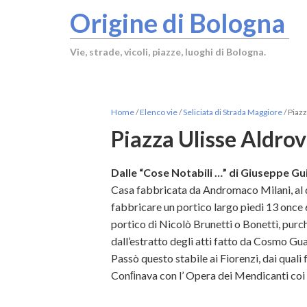
Origine di Bologna
Vie, strade, vicoli, piazze, luoghi di Bologna.
Home
/
Elenco vie
/
Seliciata di Strada Maggiore
/
Piazz
Piazza Ulisse Aldrov
Dalle “Cose Notabili …” di Giuseppe Gui
Casa fabbricata da Andromaco Milani, al q
fabbricare un portico largo piedi 13 once 6 
portico di Nicolò Brunetti o Bonettì, pur
dall’estratto degli atti fatto da Cosmo Gua
Passò questo stabile ai Fiorenzi, dai quali 
Conﬁnava con l’ Opera dei Mendicanti coi s