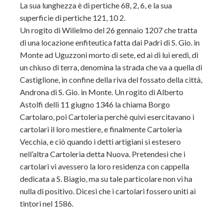
La sua lunghezza è di pertiche 68, 2, 6, e la sua
superficie di pertiche 121, 10 2.
Un rogito di Wilielmo del 26 gennaio 1207 che tratta
di una locazione enfiteutica fatta dai Padri di S. Gio. in
Monte ad Uguzzoni morto di sete, ed ai di lui eredi, di
un chiuso di terra, denomina la strada che va a quella di
Castiglione, in confine della riva del fossato della città,
Androna di S. Gio. in Monte. Un rogito di Alberto
Astolfi delli 11 giugno 1346 la chiama Borgo
Cartolaro, poi Cartoleria perchè quivi esercitavano i
cartolari il loro mestiere, e finalmente Cartoleria
Vecchia, e ciò quando i detti artigiani si estesero
nell’altra Cartoleria detta Nuova. Pretendesi che i
cartolari vi avessero la loro residenza con cappella
dedicata a S. Biagio, ma su tale particolare non vi ha
nulla di positivo. Dicesi che i cartolari fossero uniti ai
tintori nel 1586.