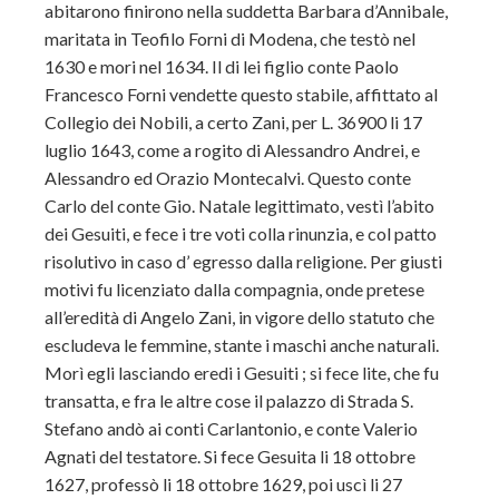
abitarono finirono nella suddetta Barbara d’Annibale,
maritata in Teofilo Forni di Modena, che testò nel
1630 e mori nel 1634. Il di lei figlio conte Paolo
Francesco Forni vendette questo stabile, affittato al
Collegio dei Nobili, a certo Zani, per L. 36900 li 17
luglio 1643, come a rogito di Alessandro Andrei, e
Alessandro ed Orazio Montecalvi. Questo conte
Carlo del conte Gio. Natale legittimato, vestì l’abito
dei Gesuiti, e fece i tre voti colla rinunzia, e col patto
risolutivo in caso d’ egresso dalla religione. Per giusti
motivi fu licenziato dalla compagnia, onde pretese
all’eredità di Angelo Zani, in vigore dello statuto che
escludeva le femmine, stante i maschi anche naturali.
Morì egli lasciando eredi i Gesuiti ; si fece lite, che fu
transatta, e fra le altre cose il palazzo di Strada S.
Stefano andò ai conti Carlantonio, e conte Valerio
Agnati del testatore. Si fece Gesuita li 18 ottobre
1627, professò li 18 ottobre 1629, poi uscì li 27