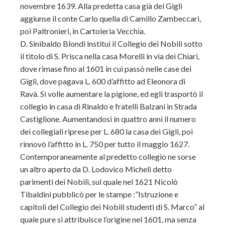
novembre 1639. Alla predetta casa già dei Gigli
aggiunse il conte Carlo quella di Camillo Zambeccari,
poi Paltronieri, in Cartoleria Vecchia.
D. Sinibaldo Blondi instituì il Collegio dei Nobili sotto
il titolo di S. Prisca nella casa Morelli in via dei Chiari,
dove rimase fino al 1601 in cui passò nelle case dei
Gigli, dove pagava L. 600 d’affitto ad Eleonora di
Ravà. Si volle aumentare la pigione, ed egli trasportò il
collegio in casa di Rinaldo e fratelli Balzani in Strada
Castiglione. Aumentandosi in quattro anni il numero
dei collegiali riprese per L. 680 la casa dei Gigli, poi
rinnovò l’affitto in L. 750 per tutto il maggio 1627.
Contemporaneamente al predetto collegio ne sorse
un altro aperto da D. Lodovico Micheli detto
parimenti dei Nobili, sul quale nel 1621 Nicolò
Tibaldini pubblicò per le stampe :”Istruzione e
capitoli del Collegio dei Nobili studenti di S. Marco” al
quale pure si attribuisce l’origine nel 1601, ma senza