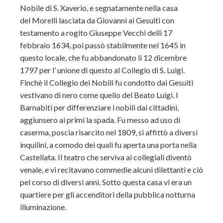
Nobile di S. Xaverio, e segnatamente nella casa
del
Morelli lasciata da Giovanni ai Gesuiti con
testamento a rogito Giuseppe Vecchi delli 17
febbraio 1634, poi passò stabilmente nel 1645 in
questo locale, che fu abbandonato li 12 dicembre
1797 per l’ unione di questo al Collegio di S. Luigi.
Finchè il Collegio dei Nobili fu condotto dai Gesuiti
vestivano di nero come quello del Beato Luigi. I
Barnabiti per differenziare i nobili dai cittadini,
aggiunsero ai primi la spada. Fu messo ad uso di
caserma, poscia risarcito nel 1809, si affittò a diversi
inquilini, a comodo dei quali fu aperta una porta nella
Castellata. Il teatro che serviva ai collegiali diventò
venale, e vi recitavano commedie alcuni dilettanti e ciò
pel corso di diversi anni. Sotto questa casa vi era un
quartiere per gli accenditori della pubblica notturna
illuminazione.