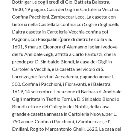
Bottrigari, e cogli eredi di Gio. Battista Balestra.
1600, 19 giugno. Casa dei Gigli in Cartoleria Vecchia.
Confina Pacchioni, Zambeccari, ecc. La casetta con
tintoria nella Castellata confina coi Gigli e i Sighicelli.
L’ altra casetta in Cartoleria Vecchia confina coi
Pagnoni, coi Pasqualini (pare di dietro) e colla via.
1601, 9 marzo. Eleonora d’ Alamanno Isolani vedova
del fu Annibale Gigli, affitta a Carlo Fantuzzi, che la
prende per D. Sinibaldo Biondi, la casa dei Gigli in
Cartoleria Vecchia, e la casetta nel vicolo di S.
Lorenzo, per farvi un’ Accademia, pagando annue L.
500. Confina i Pacchioni, i Fioravanti, e i Balestra.
1619, 14 settembre. Locazione di Barbara d’ Annibale
Gigli maritata in Teofilo Forni, a D. Sinibaldo Biondi o
Blondi rettore del Collegio dei Nobili, della casa
grande e casetta annessa in Cartoleria Nuova, per L.
750 annue. Confina i Pacchioni, i Zambeccari, e l’
Emiliani. Rogito Marcantonio Ghelli. 1623. La casa dei