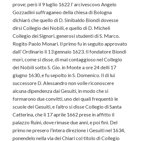
prove; però il 9 luglio 1622 l’ arcivescovo Angelo
Gozzadini suffraganeo della chiesa di Bologna
dichiarò che quello di D. Sinibaldo Biondi dovesse
dirsi Collegio dei Nobili, e quello di D. Micheli
Collegio dei Signori, generosi studenti di S. Marco.
Rogito Paolo Monari. Il primo fu in seguito approvato
dall’ Ordinario li 13 gennaio 1623. Il fondatore Biondi
morì, come si disse, di mal contaggioso nel Collegio
dei Nobili sotto S. Gio. in Monte a ore 24 delli 17
giugno 1630, e fu sepolto in S. Domenico. Il di lui
successore D. Alessandro non volle riconoscere
alcuna dipendenza dai Gesuiti, in modo che si
formarono due convitti, uno dei quali frequentò le
scuole dei Gesuiti, e l’altro si disse Collegio di Santa
Catterina, che li 17 aprile 1662 prese in affitto il
palazzo Ruini, dove rimase due anni, e poi finì. Del
primo ne presero l’intera direzione i Gesuiti nel 1634,
ponendelo nella via dei Chiari col titolo di Collegio