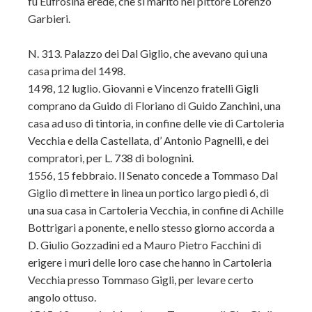
fu Eufrosina erede, che si maritò nel pittore Lorenzo
Garbieri.
N. 313. Palazzo dei Dal Giglio, che avevano qui una
casa prima del 1498.
1498, 12 luglio. Giovanni e Vincenzo fratelli Gigli
comprano da Guido di Floriano di Guido Zanchini, una
casa ad uso di tintoria, in confine delle vie di Cartoleria
Vecchia e della Castellata, d’ Antonio Pagnelli, e dei
compratori, per L. 738 di bolognini.
1556, 15 febbraio. Il Senato concede a Tommaso Dal
Giglio di mettere in linea un portico largo piedi 6, di
una sua casa in Cartoleria Vecchia, in confine di Achille
Bottrigari a ponente, e nello stesso giorno accorda a
D. Giulio Gozzadini ed a Mauro Pietro Facchini di
erigere i muri delle loro case che hanno in Cartoleria
Vecchia presso Tommaso Gigli, per levare certo
angolo ottuso.