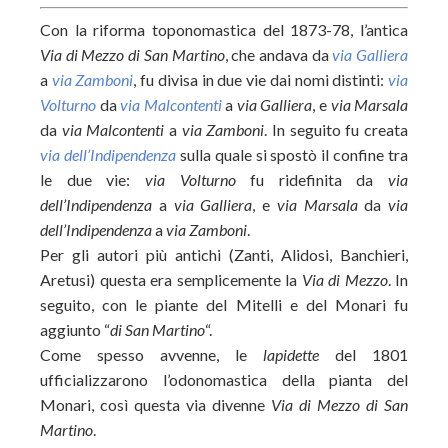
Con la riforma toponomastica del 1873-78, l’antica
Via di Mezzo di San Martino
, che andava da
via Galliera
a
via Zamboni
, fu divisa in due vie dai nomi distinti:
via
Volturno
da
via Malcontenti
a
via Galliera
, e
via Marsala
da
via Malcontenti
a
via Zamboni
. In seguito fu creata
via dell’Indipendenza
sulla quale si spostò il confine tra
le due vie:
via Volturno
fu ridefinita da
via
dell’Indipendenza
a
via Galliera
, e
via Marsala
da
via
dell’Indipendenza
a
via Zamboni
.
Per gli autori più antichi (Zanti, Alidosi, Banchieri,
Aretusi) questa era semplicemente la
Via di Mezzo
. In
seguito, con le piante del Mitelli e del Monari fu
aggiunto “
di San Martino
“.
Come spesso avvenne, le
lapidette
del 1801
ufficializzarono l’odonomastica della pianta del
Monari, così questa via divenne
Via di Mezzo di San
Martino
.