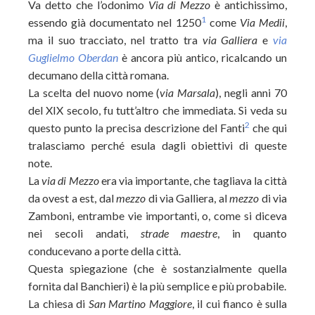
Va detto che l’odonimo
Via di Mezzo
è antichissimo,
1
essendo già documentato nel 1250
come
Via Medii
,
ma il suo tracciato, nel tratto tra
via Galliera
e
via
Guglielmo Oberdan
è ancora più antico, ricalcando un
decumano della città romana.
La scelta del nuovo nome (
via Marsala
), negli anni 70
del XIX secolo, fu tutt’altro che immediata. Si veda su
2
questo punto la precisa descrizione del Fanti
che qui
tralasciamo perché esula dagli obiettivi di queste
note.
La
via di Mezzo
era via importante, che tagliava la città
da ovest a est, dal
mezzo
di via Galliera, al
mezzo
di via
Zamboni, entrambe vie importanti, o, come si diceva
nei secoli andati,
strade maestre
, in quanto
conducevano a porte della città.
Questa spiegazione (che è sostanzialmente quella
fornita dal Banchieri) è la più semplice e più probabile.
La chiesa di
San Martino Maggiore
, il cui fianco è sulla