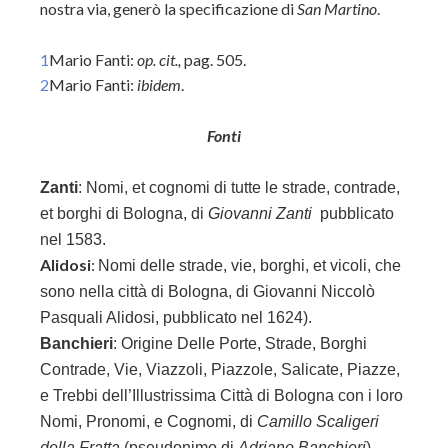
nostra via, generò la specificazione di
San Martino
.
1
Mario Fanti:
op. cit.,
pag. 505.
2
Mario Fanti:
ibidem
.
Fonti
Zanti
:
Nomi, et cognomi di tutte le strade, contrade,
et borghi di Bologna, di
Giovanni Zanti
pubblicato
nel 1583.
Alidosi
:
Nomi delle strade, vie, borghi, et vicoli, che
sono nella città di Bologna, di
Giovanni Niccolò
Pasquali Alidosi, pubblicato nel 1624).
Banchieri
: Origine Delle Porte, Strade, Borghi
Contrade, Vie, Viazzoli, Piazzole, Salicate, Piazze,
e Trebbi dell’Illustrissima Città di Bologna con i loro
Nomi, Pronomi, e Cognomi, di
Camillo Scaligeri
della Fratta
(pseudonimo di
Adriano Banchieri
),