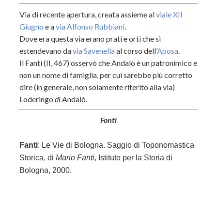
Via di recente apertura, creata assieme al
viale XII
Giugno
e a
via Alfonso Rubbiani
.
Dove era questa via erano prati e orti che si
estendevano da
via Savenella
al corso dell’
Aposa
.
Il Fanti (II, 467) osservò che Andalò è un patronimico e
non un nome di famiglia, per cui sarebbe più corretto
dire (in generale, non solamente riferito alla via)
Loderingo
di
Andalò.
Fonti
Fanti
: Le Vie di Bologna. Saggio di Toponomastica
Storica, di
Mario Fanti
,
Istituto per la Storia di
Bologna, 2000.