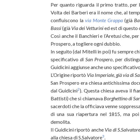
Per quanto riguarda il primo tratto, per
Volta dei Barberi era il nome che, al temp
confluiscono la
via Monte Grappa
(già
Ba
Bassi
(già
Via dei Vetturini
ed est di questo 
Così anche il Banchieri e l’Aretusi che, pe
Prospero, a togliere ogni dubbio.
In seguito (dal Mitelli in poi) fu sempre 
specificativo
di San Prospero
, per disting
Guidicini aggiunse anche uno specificativo
L’Origine riportò
Via Imperiale, già via di S
San Prospero era chiesa antichissima docu
2
dal Guidicini
). Questa chiesa aveva il fi
Battisti) che si chiamava
Borghettino di Sa
sacerdoti che la officiava venne soppressa i
di una sua riapertura nel 1815, ma poi
demolita.
Il Guidicini riportò anche
Via di S.Salvator
3
alla chiesa di S.Salvatore
.