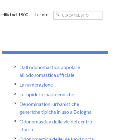
edifici nel 1800
Le torri
Dall'odonomastica popolare
all'odonomastica ufficiale
La numerazione
Le lapidette napoleoniche
Denominazioni urbanistiche
generiche tipiche in uso a Bologna
Odonomastica delle vie del centro
storico
Odonomastica delle vie fuori porta