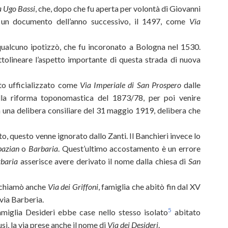
a Ugo Bassi
, che, dopo che fu aperta per volontà di Giovanni
n un documento dell’anno successivo, il 1497, come
Via
qualcuno ipotizzò, che fu incoronato a Bologna nel 1530.
tolineare l’aspetto importante di questa strada di nuova
to ufficializzato come
Via Imperiale di San Prospero
dalle
ella riforma toponomastica del 1873/78, per poi venire
on una delibera consiliare del 31 maggio 1919, delibera che
o, questo venne ignorato dallo Zanti. Il Banchieri invece lo
bazian
o
Barbaria
. Quest’ultimo accostamento è un errore
rbaria
asserisce avere derivato il nome dalla chiesa di
San
i chiamò anche
Via dei Griffoni
, famiglia che abitò fin dal XV
via Barberia.
5
miglia Desideri ebbe case nello stesso isolato
abitato
usi, la via prese anche il nome di
Via dei Desideri
.