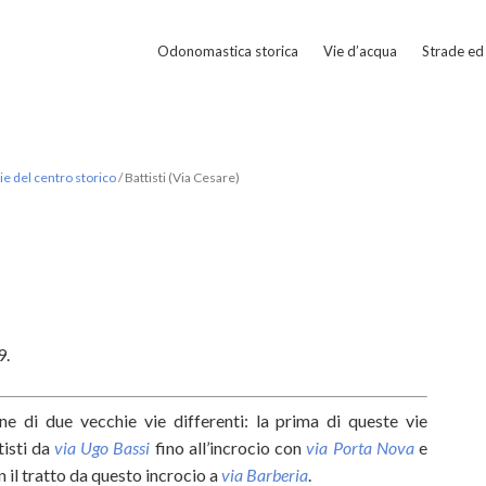
Odonomastica storica
Vie d’acqua
Strade ed 
e del centro storico
/
Battisti (Via Cesare)
)
9.
one di due vecchie vie differenti: la prima di queste vie
tisti da
via Ugo Bassi
fino all’incrocio con
via Porta Nova
e
n il tratto da questo incrocio a
via Barberia
.