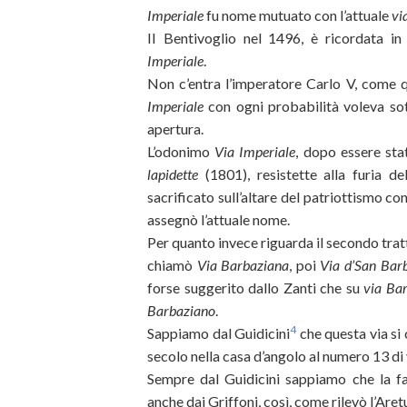
Imperiale
fu nome mutuato con l’attuale
vi
II Bentivoglio nel 1496, è ricordata i
Imperiale
.
Non c’entra l’imperatore Carlo V, come 
Imperiale
con ogni probabilità voleva sot
apertura.
L’odonimo
Via Imperiale
, dopo essere sta
lapidette
(1801), resistette alla furia d
sacrificato sull’altare del patriottismo c
assegnò l’attuale nome.
Per quanto invece riguarda il secondo tratt
chiamò
Via Barbaziana
, poi
Via d’San Bar
forse suggerito dallo Zanti che su
via Ba
Barbaziano
.
4
Sappiamo dal Guidicini
che questa via s
secolo nella casa d’angolo al numero 13 di 
Sempre dal Guidicini sappiamo che la fa
anche dai Griffoni, così, come rilevò l’Aret