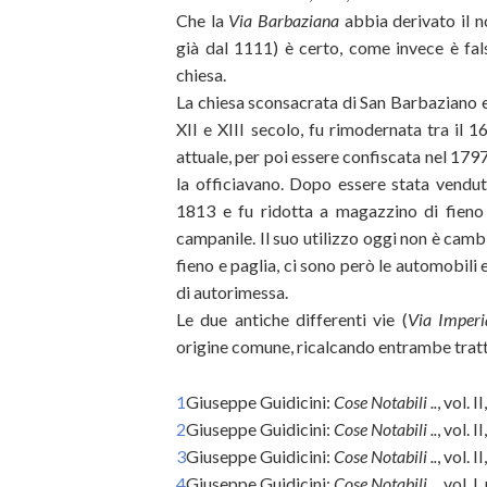
Che la
Via Barbaziana
abbia derivato il n
già dal 1111) è certo, come invece è fa
chiesa.
La chiesa sconsacrata di San Barbaziano e
XII e XIII secolo, fu rimodernata tra il 1
attuale, per poi essere confiscata nel 17
la officiavano. Dopo essere stata vendu
1813 e fu ridotta a magazzino di fieno
campanile. Il suo utilizzo oggi non è cambi
fieno e paglia, ci sono però le automobili 
di autorimessa.
Le due antiche differenti vie (
Via Imperi
origine comune, ricalcando entrambe tratti
1
Giuseppe Guidicini:
Cose Notabili ..
, vol. I
2
Giuseppe Guidicini:
Cose Notabili ..
, vol. I
3
Giuseppe Guidicini:
Cose Notabili ..
, vol. I
4
Giuseppe Guidicini:
Cose Notabili ..
, vol. I