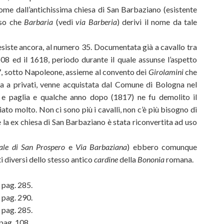
ome dall’antichissima chiesa di San Barbaziano (esistente
lso che
Barbaria
(vedi
via Barberia
) derivi il nome da tale
siste ancora, al numero 35. Documentata già a cavallo tra
608 ed il 1618, periodo durante il quale assunse l’aspetto
97, sotto Napoleone, assieme al convento dei
Girolamini
che
ta a privati, venne acquistata dal Comune di Bologna nel
 e paglia e qualche anno dopo (1817) ne fu demolito il
ato molto. Non ci sono più i cavalli, non c’è più bisogno di
e la ex chiesa di San Barbaziano è stata riconvertita ad uso
ale di San Prospero
e
Via Barbaziana
) ebbero comunque
 diversi dello stesso antico
cardine
della
Bononia
romana.
I, pag. 285.
I, pag. 290.
I, pag. 285.
, pag. 108.