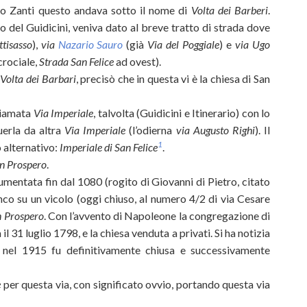
 lo Zanti questo andava sotto il nome di
Volta dei Barberi
.
o del Guidicini, veniva dato al breve tratto di strada dove
ttisasso
),
via
Nazario Sauro
(già
Via del Poggiale
) e
via Ugo
crociale,
Strada San Felice
ad ovest).
r
Volta dei Barbari
, precisò che in questa vi è la chiesa di San
chiamata
Via Imperiale
, talvolta (Guidicini e Itinerario) con lo
uerla da altra
Via Imperiale
(l’odierna
via Augusto Righi
). Il
1
 alternativo:
Imperiale di San Felice
.
an Prospero
.
mentata fin dal 1080 (rogito di Giovanni di Pietro, citato
anco su un vicolo (oggi chiuso, al numero 4/2 di via Cesare
n Prospero
. Con l’avvento di Napoleone la congregazione di
l 31 luglio 1798, e la chiesa venduta a privati. Si ha notizia
 nel 1915 fu definitivamente chiusa e successivamente
e
per questa via, con significato ovvio, portando questa via