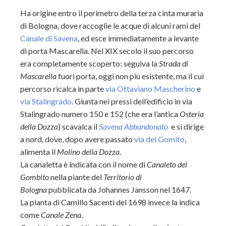
Ha origine entro il perimetro della terza cinta muraria
di Bologna, dove raccoglie le acque di alcuni rami del
Canale di Savena
, ed esce immediatamente a levante
di porta Mascarella. Nel XIX secolo il suo percorso
era completamente scoperto: seguiva la
Strada di
Mascarella
fuori porta, oggi non più esistente, ma il cui
percorso ricalca in parte
via Ottaviano Mascherino
e
via Stalingrado
. Giunta nei pressi dell’edificio in via
Stalingrado numero 150 e 152 (che era l’antica
Osteria
della Dozza
) scavalca il
Savena Abbandonato
e si dirige
a nord, dove, dopo avere passato
via del Gomito
,
alimenta il
Molino della Dozza
.
La canaletta è indicata con il nome di
Canaleto del
Gombito
nella piante del
Territorio di
Bologna
pubblicata da Johannes Jansson nel 1647.
La pianta di Camillo Sacenti del 1698 invece la indica
come
Canale Zena
.