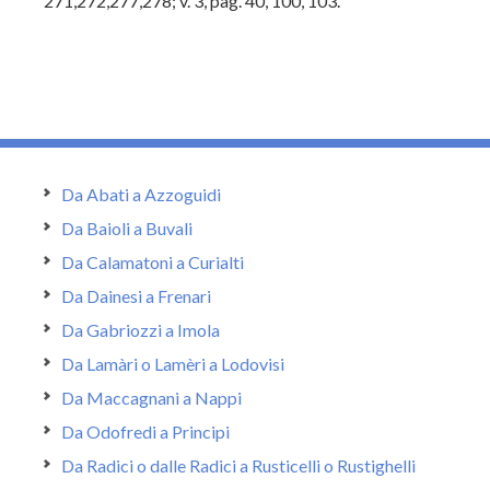
271,272,277,278; v. 3, pag. 40, 100, 103.
Da Abati a Azzoguidi
Da Baioli a Buvali
Da Calamatoni a Curialti
Da Dainesi a Frenari
Da Gabriozzi a Imola
Da Lamàri o Lamèri a Lodovisi
Da Maccagnani a Nappi
Da Odofredi a Principi
Da Radici o dalle Radici a Rusticelli o Rustighelli