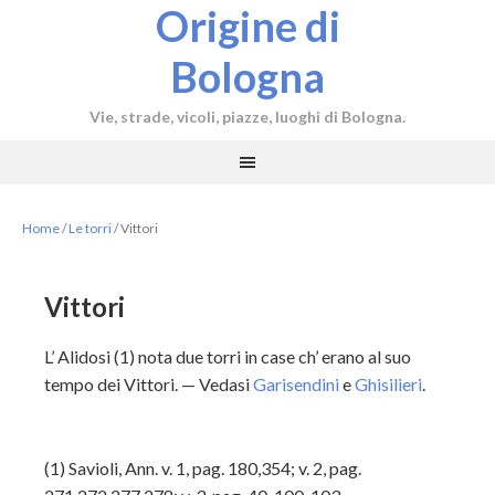
Origine di
Bologna
Vie, strade, vicoli, piazze, luoghi di Bologna.
Home
/
Le torri
/
Vittori
Vittori
L’ Alidosi (1) nota due torri in case ch’ erano al suo
tempo dei Vittori. — Vedasi
Garisendini
e
Ghisilieri
.
(1)
Savioli, Ann. v. 1, pag. 180,354; v. 2, pag.