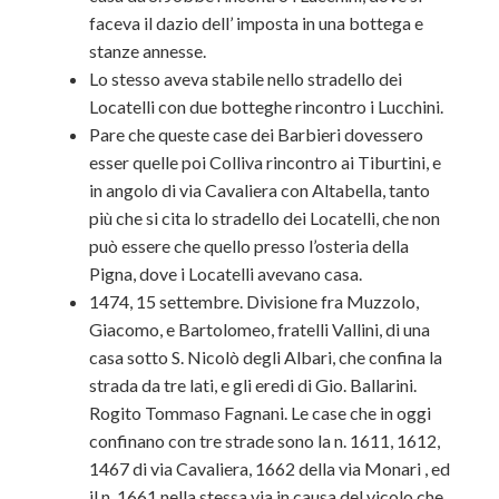
faceva il dazio dell’ imposta in una bottega e
stanze annesse.
Lo stesso aveva stabile nello stradello dei
Locatelli con due botteghe rincontro i Lucchini.
Pare che queste case dei Barbieri dovessero
esser quelle poi Colliva rincontro ai Tiburtini, e
in angolo di via Cavaliera con Altabella, tanto
più che si cita lo stradello dei Locatelli, che non
può essere che quello presso l’osteria della
Pigna, dove i Locatelli avevano casa.
1474, 15 settembre. Divisione fra Muzzolo,
Giacomo, e Bartolomeo, fratelli Vallini, di una
casa sotto S. Nicolò degli Albari, che confina la
strada da tre lati, e gli eredi di Gio. Ballarini.
Rogito Tommaso Fagnani. Le case che in oggi
confinano con tre strade sono la n. 1611, 1612,
1467 di via Cavaliera, 1662 della via Monari , ed
il n. 1661 nella stessa via in causa del vicolo che