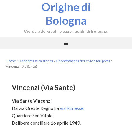
Origine di
Bologna
Vie, strade, vicoli, piazze, luoghi di Bologna.
Home
/
Odonomastica storica
/
Odonomastica delle vie fuori porta
/
Vincenzi (Via Sante)
Vincenzi (Via Sante)
Via Sante Vincenzi
Da via Oreste Regnoli a
via Rimesse
.
Quartiere San Vitale.
Delibera consiliare 16 aprile 1949.