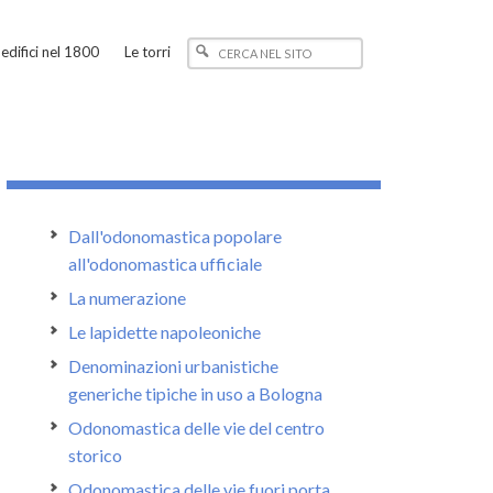
edifici nel 1800
Le torri
Dall'odonomastica popolare
all'odonomastica ufficiale
La numerazione
Le lapidette napoleoniche
Denominazioni urbanistiche
generiche tipiche in uso a Bologna
Odonomastica delle vie del centro
storico
Odonomastica delle vie fuori porta