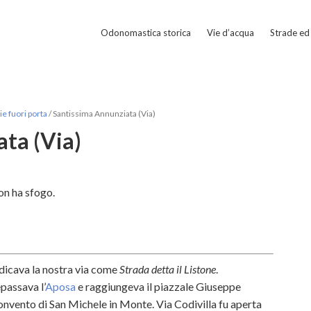
Odonomastica storica
Vie d’acqua
Strade ed 
e fuori porta
/
Santissima Annunziata (Via)
ta (Via)
non ha sfogo.
ndicava la nostra via come
Strada detta il Listone
.
passava l’
Aposa
e raggiungeva il piazzale Giuseppe
convento di San Michele in Monte. Via Codivilla fu aperta