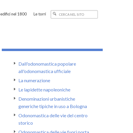
edifici nel 1800
Le torri
Dall'odonomastica popolare
all'odonomastica ufficiale
La numerazione
Le lapidette napoleoniche
Denominazioni urbanistiche
generiche tipiche in uso a Bologna
Odonomastica delle vie del centro
storico
Odonomastica delle vie fuori porta