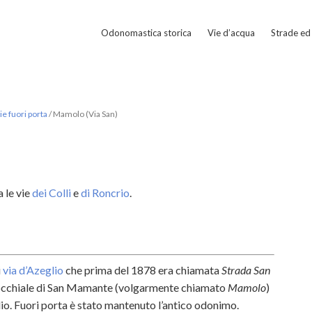
Odonomastica storica
Vie d’acqua
Strade ed 
e fuori porta
/
Mamolo (Via San)
a le vie
dei Colli
e
di Roncrio
.
i
via d’Azeglio
che prima del 1878 era chiamata
Strada San
rrocchiale di San Mamante (volgarmente chiamato
Mamolo
)
lio. Fuori porta è stato mantenuto l’antico odonimo.