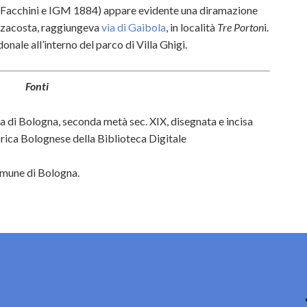
 Facchini e IGM 1884) appare evidente una diramazione
ezzacosta, raggiungeva
via di Gaibola
, in località
Tre Porton
i.
nale all’interno del parco di Villa Ghigi.
Fonti
ia di Bologna, seconda metà sec. XIX, disegnata e incisa
orica Bolognese della Biblioteca Digitale
Comune di Bologna.