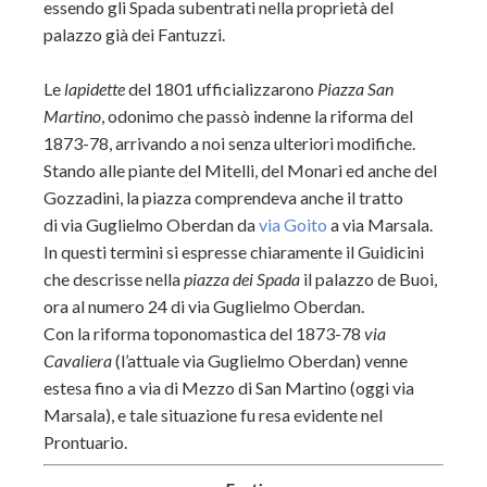
essendo gli Spada subentrati nella proprietà del
palazzo già dei Fantuzzi.
Le
lapidette
del 1801 ufficializzarono
Piazza San
Martino
, odonimo che passò indenne la riforma del
1873-78, arrivando a noi senza ulteriori modifiche.
Stando alle piante del Mitelli, del Monari ed anche del
Gozzadini, la piazza comprendeva anche il tratto
di via Guglielmo Oberdan da
via Goito
a via Marsala.
In questi termini si espresse chiaramente il Guidicini
che descrisse nella
piazza dei Spada
il palazzo de Buoi,
ora al numero 24 di via Guglielmo Oberdan.
Con la riforma toponomastica del 1873-78
via
Cavaliera
(l’attuale via Guglielmo Oberdan) venne
estesa fino a via di Mezzo di San Martino (oggi via
Marsala), e tale situazione fu resa evidente nel
Prontuario.