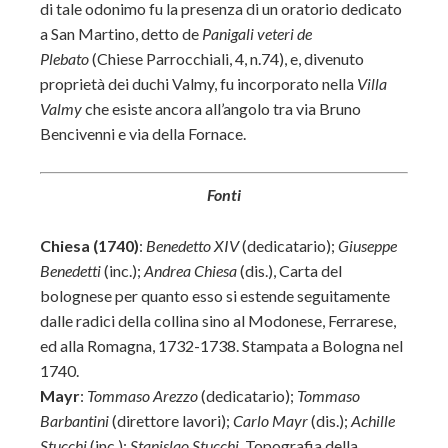
di tale odonimo fu la presenza di un oratorio dedicato
a San Martino, detto de
Panigali veteri de
Plebato
(Chiese Parrocchiali, 4, n.74), e, divenuto
proprietà dei duchi Valmy, fu incorporato nella
Villa
Valmy
che esiste ancora all’angolo tra via Bruno
Bencivenni e via della Fornace.
Fonti
Chiesa (1740)
:
Benedetto XIV
(dedicatario);
Giuseppe
Benedetti
(inc.);
Andrea Chiesa
(dis.), Carta del
bolognese per quanto esso si estende seguitamente
dalle radici della collina sino al Modonese, Ferrarese,
ed alla Romagna, 1732-1738. Stampata a Bologna nel
1740.
Mayr
:
Tommaso Arezzo
(dedicatario);
Tommaso
Barbantini
(direttore lavori);
Carlo Mayr
(dis.);
Achille
Stucchi
(inc.);
Stanislao Stucchi
, Topografia della