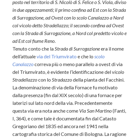
posto nel territorio di S. Nicolò di S. Felice o S. Viola, diviso
in due appezzamenti; il primo confina ad Est con la Strada
di Surrogazione, ad Ovest con lo scolo Canalazzo a Nord
col vicolo detto Stradellazzo; il secondo confina ad Ovest
con la Strada di Surrogazione, a Nord col predetto vicolo e
ad Est col fiume Reno
.
Tenuto conto che la
Strada di Surrogazione
era il nome
dell’attuale
via del Triumvirato
e che lo
scolo
Canalazzo
correva più o meno parallelo a ovest di via
del Triumvirato, è evidente l’identificazione del
vicolo
Stradellazzo
con lo
Stradazzo
della pianta del Facchini.
La denominazione di via della Fornace fu motivato
dalla presenza (fin dal XIX secolo) di una fornace per
laterizi sul lato nord della via. Precedentemente
questa via era nota anche come
Via San Martino
(Fanti,
I, 364), e come tale è documentata fin dal Catasto
Gregoriano del 1835 ed ancora nel 1941 nella
cartografia storica del Comune di Bologna. La ragione