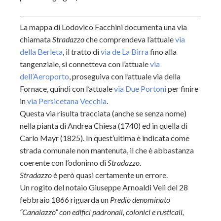
La mappa di Lodovico Facchini documenta una via
chiamata
Stradazzo
che comprendeva l’attuale
via
della Berleta
, il tratto di
via de La Birra
fino alla
tangenziale, si connetteva con l’attuale
via
dell’Aeroporto
, proseguiva con l’attuale via della
Fornace, quindi con l’attuale
via Due Portoni
per finire
in
via Persicetana Vecchia
.
Questa via risulta tracciata (anche se senza nome)
nella pianta di Andrea Chiesa (1740) ed in quella di
Carlo Mayr (1825). In quest’ultima è indicata come
strada comunale non mantenuta, il che è abbastanza
coerente con l’odonimo di
Stradazzo
.
Stradazzo
è però quasi certamente un errore.
Un rogito del notaio Giuseppe Arnoaldi Veli del 28
febbraio 1866 riguarda un
Predio denominato
“Canalazzo” con edifici padronali, colonici e rusticali,