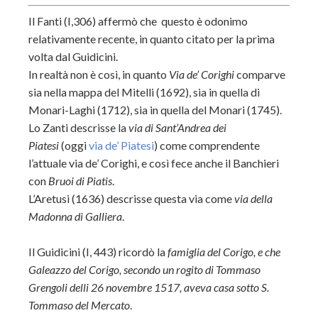
Il Fanti (I,306) affermò che questo è odonimo
relativamente recente, in quanto citato per la prima
volta dal Guidicini.
In realtà non è così, in quanto
Via de’ Corighi
comparve
sia nella mappa del Mitelli (1692), sia in quella di
Monari-Laghi (1712), sia in quella del Monari (1745).
Lo Zanti descrisse la
via di Sant’Andrea dei
Piatesi
(oggi
via de’ Piatesi
) come comprendente
l’attuale via de’ Corighi, e così fece anche il Banchieri
con
Bruoi di Piatis
.
L’Aretusi (1636) descrisse questa via come
via della
Madonna di Galliera
.
Il Guidicini (I, 443) ricordò la
famiglia del Corigo, e che
Galeazzo del Corigo, secondo un rogito di Tommaso
Grengoli delli 26 novembre 1517, aveva casa sotto S.
Tommaso del Mercato
.