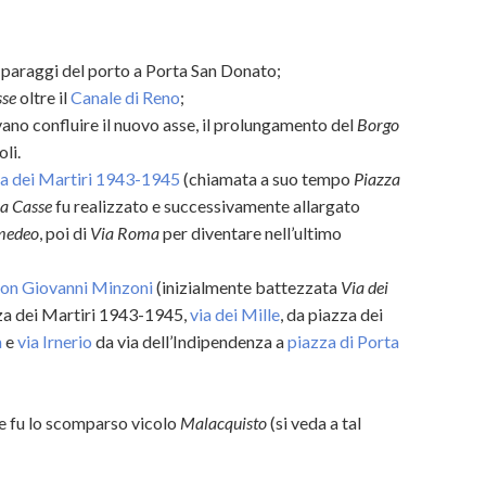
i paraggi del porto a Porta San Donato;
sse
oltre il
Canale di Reno
;
vano confluire il nuovo asse, il prolungamento del
Borgo
oli.
a dei Martiri 1943-1945
(chiamata a suo tempo
Piazza
la Casse
fu realizzato e successivamente allargato
Amedeo
, poi di
Via Roma
per diventare nell’ultimo
Don Giovanni Minzoni
(inizialmente battezzata
Via dei
azza dei Martiri 1943-1945,
via dei Mille
, da piazza dei
a
e
via Irnerio
da via dell’Indipendenza a
piazza di Porta
ve fu lo scomparso vicolo
Malacquisto
(si veda a tal