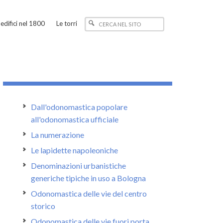
edifici nel 1800
Le torri
Dall'odonomastica popolare
all'odonomastica ufficiale
La numerazione
Le lapidette napoleoniche
Denominazioni urbanistiche
generiche tipiche in uso a Bologna
Odonomastica delle vie del centro
storico
Odonomastica delle vie fuori porta