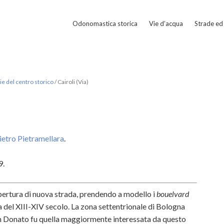
Odonomastica storica
Vie d’acqua
Strade ed 
e del centro storico
/
Cairoli (Via)
Pietro Pietramellara
.
9.
pertura di nuova strada, prendendo a modello i
bouelvard
ria del XIII-XIV secolo. La zona settentrionale di Bologna
n Donato fu quella maggiormente interessata da questo