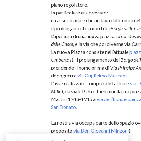
piano regolatore.
In particolare era previsto:
un asse stradale che andava dalle mura ne
il prolungamento a nord del
Borgo delle Ca
L’apertura di una nuova piazza su cui dove
delle Casse
, e la via che poi divenne via Cair
La nuova Piazza consiste nell’attuale
piazz
Umberto I
). Il prolungamento del
Borgo del
prendendo il nome prima di
Via Principe 
dopoguerra
via Guglielmo Marconi
.
L’asse realizzato comprende l’attuale
via 
Mille
), da viale Pietro Pietramellara a pi
Martiri 1943-1945 a
via dell’Indipendenz
San Donato
.
La nostra via occupa parte dello spazio o
proposito
via Don Giovanni Minzoni
).