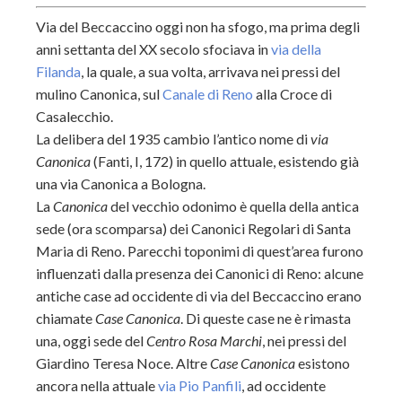
Via del Beccaccino oggi non ha sfogo, ma prima degli
anni settanta del XX secolo sfociava in
via della
Filanda
, la quale, a sua volta, arrivava nei pressi del
mulino Canonica, sul
Canale di Reno
alla Croce di
Casalecchio.
La delibera del 1935 cambio l’antico nome di
via
Canonica
(Fanti, I, 172) in quello attuale, esistendo già
una via Canonica a Bologna.
La
Canonica
del vecchio odonimo è quella della antica
sede (ora scomparsa) dei Canonici Regolari di Santa
Maria di Reno. Parecchi toponimi di quest’area furono
influenzati dalla presenza dei Canonici di Reno: alcune
antiche case ad occidente di via del Beccaccino erano
chiamate
Case Canonica
. Di queste case ne è rimasta
una, oggi sede del
Centro Rosa Marchi
, nei pressi del
Giardino Teresa Noce. Altre
Case Canonica
esistono
ancora nella attuale
via Pio Panfili
, ad occidente