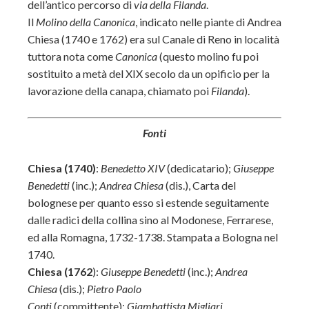
dell’antico percorso di
via della Filanda
.
Il
Molino della Canonica
, indicato nelle piante di Andrea
Chiesa (1740 e 1762) era sul Canale di Reno in località
tuttora nota come
Canonica
(questo molino fu poi
sostituito a metà del XIX secolo da un opificio per la
lavorazione della canapa, chiamato poi
Filanda
).
Fonti
Chiesa (1740)
:
Benedetto XIV
(dedicatario);
Giuseppe
Benedetti
(inc.);
Andrea Chiesa
(dis.), Carta del
bolognese per quanto esso si estende seguitamente
dalle radici della collina sino al Modonese, Ferrarese,
ed alla Romagna, 1732-1738. Stampata a Bologna nel
1740.
Chiesa (1762
):
Giuseppe Benedetti
(inc.);
Andrea
Chiesa
(dis.);
Pietro Paolo
Conti
(committente);
Giambattista Migliari