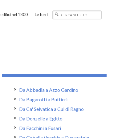
edifici nel 1800
Le torri
Da Abbadia a Azzo Gardino
Da Bagarotti a Buttieri
Da Ca' Selvatica a Cul di Ragno
Da Donzelle a Egitto
Da Facchini a Fusari
Da Gabella Vecchia a Guazzatoio