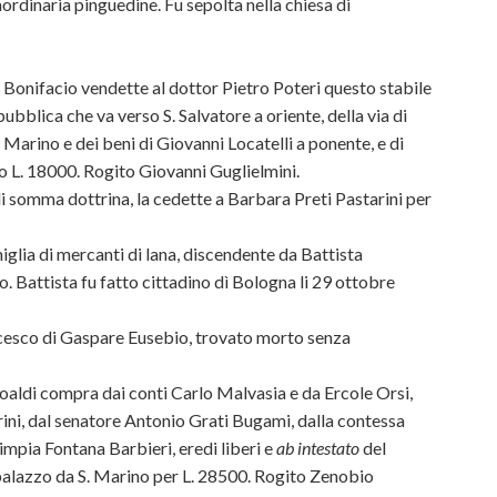
aordinaria pinguedine. Fu sepolta nella chiesa di
 Bonifacio vendette al dottor Pietro Poteri questo stabile
pubblica che va verso S. Salvatore a oriente, della via di
Marino e dei beni di Giovanni Locatelli a ponente, e di
o L. 18000. Rogito Giovanni Guglielmini.
i somma dottrina, la cedette a Barbara Preti Pastarini per
iglia di mercanti di lana, discendente da Battista
Gio. Battista fu fatto cittadino dì Bologna li 29 ottobre
ncesco di Gaspare Eusebio, trovato morto senza
oaldi compra dai conti Carlo Malvasia e da Ercole Orsi,
ini, dal senatore Antonio Grati Bugami, dalla contessa
limpia Fontana Barbieri, eredi liberi e
ab intestato
del
palazzo da S. Marino per L. 28500. Rogito Zenobio