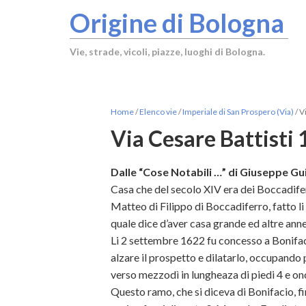
Origine di Bologna
Vie, strade, vicoli, piazze, luoghi di Bologna.
Home
/
Elenco vie
/
Imperiale di San Prospero (Via)
/
Vi
Via Cesare Battisti
Dalle “Cose Notabili …” di Giuseppe Gui
Casa che del secolo XIV era dei Boccadif
Matteo di Filippo di Boccadiferro, fatto li
quale dice d’aver casa grande ed altre anne
Li 2 settembre 1622 fu concesso a Bonifaci
alzare il prospetto e dilatarlo, occupando 
verso mezzodì in lungheaza di piedi 4 e on
Questo ramo, che si diceva di Bonifacio, fin