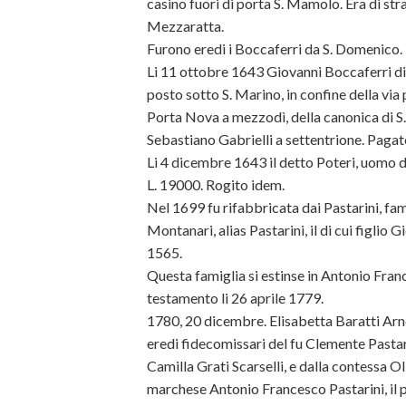
casino fuori di porta S. Mamolo. Era di str
Mezzaratta.
Furono eredi i Boccaferri da S. Domenico.
Li 11 ottobre 1643 Giovanni Boccaferri di
posto sotto S. Marino, in confine della via 
Porta Nova a mezzodì, della canonica di S. 
Sebastiano Gabrielli a settentrione. Pagat
Li 4 dicembre 1643 il detto Poteri, uomo d
L. 19000. Rogito idem.
Nel 1699 fu rifabbricata dai Pastarini, fam
Montanari, alias Pastarini, il di cui figlio 
1565.
Questa famiglia si estinse in Antonio Fra
testamento li 26 aprile 1779.
1780, 20 dicembre. Elisabetta Baratti Arn
eredi fidecomissari del fu Clemente Pastar
Camilla Grati Scarselli, e dalla contessa O
marchese Antonio Francesco Pastarini, il 