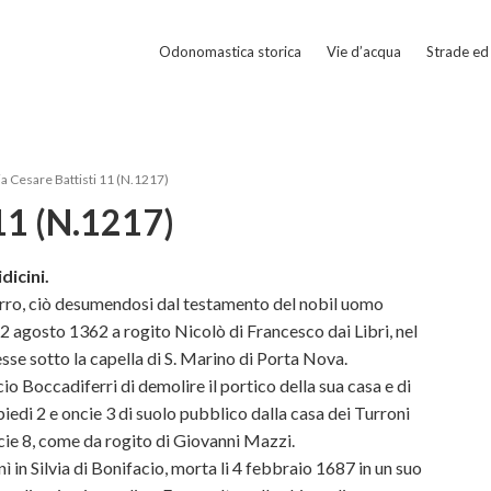
Odonomastica storica
Vie d’acqua
Strade ed 
a Cesare Battisti 11 (N.1217)
 11 (N.1217)
dicini.
erro, ciò desumendosi dal testamento del nobil uomo
 2 agosto 1362 a rogito Nicolò di Francesco dai Libri, nel
sse sotto la capella di S. Marino di Porta Nova.
o Boccadiferri di demolire il portico della sua casa e di
piedi 2 e oncie 3 di suolo pubblico dalla casa dei Turroni
cie 8, come da rogito di Giovanni Mazzi.
ì in Silvia di Bonifacio, morta li 4 febbraio 1687 in un suo