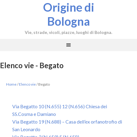
Origine di
Bologna
Vie, strade, vicoli, piazze, luoghi di Bologna.
Elenco vie - Begato
Home
/
Elenco vie
/
Begato
Via Begatto 10 (N.655) 12 (N.656) Chiesa dei
SS.Cosma e Damiano
Via Begatto 19 (N.688) – Casa dell’ex orfanotrofio di
San Leonardo
Via Begatto 3 (N.659) 5 (N.658)