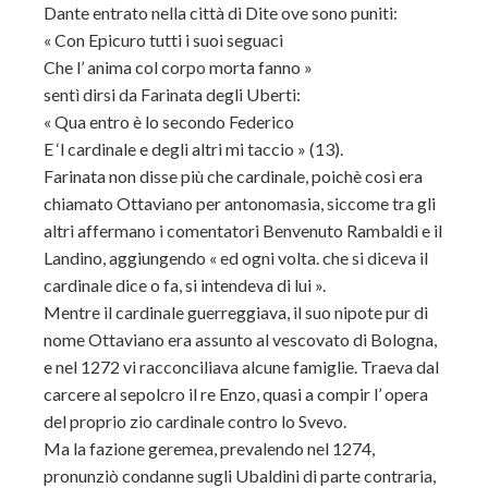
Dante entrato nella città di Dite ove sono puniti:
« Con Epicuro tutti i suoi seguaci
Che l’ anima col corpo morta fanno »
sentì dirsi da Farinata degli Uberti:
« Qua entro è lo secondo Federico
E ‘l cardinale e degli altri mi taccio » (13).
Farinata non disse più che cardinale, poichè così era
chiamato Ottaviano per antonomasia, siccome tra gli
altri affermano i comentatori Benvenuto Rambaldi e il
Landino, aggiungendo « ed ogni volta. che si diceva il
cardinale dice o fa, si intendeva di lui ».
Mentre il cardinale guerreggiava, il suo nipote pur di
nome Ottaviano era assunto al vescovato di Bologna,
e nel 1272 vi racconciliava alcune famiglie. Traeva dal
carcere al sepolcro il re Enzo, quasi a compir l’ opera
del proprio zio cardinale contro lo Svevo.
Ma la fazione geremea, prevalendo nel 1274,
pronunziò condanne sugli Ubaldini di parte contraria,