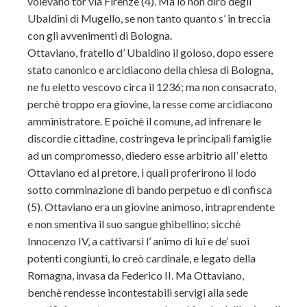
volevano tor via Firenze (4). Ma io non dirò degli
Ubaldini di Mugello, se non tanto quanto s’ in treccia
con gli avvenimenti di Bologna.
Ottaviano, fratello d’ Ubaldino il goloso, dopo essere
stato canonico e arcidiacono della chiesa di Bologna,
ne fu eletto vescovo circa il 1236; ma non consacrato,
perchè troppo era giovine, la resse come arcidiacono
amministratore. E poichè il comune, ad infrenare le
discordie cittadine, costringeva le principali famiglie
ad un compromesso, diedero esse arbitrio all’ eletto
Ottaviano ed al pretore, i quali proferirono il lodo
sotto comminazione di bando perpetuo e di confisca
(5). Ottaviano era un giovine animoso, intraprendente
e non smentiva il suo sangue ghibellino; sicchè
Innocenzo IV, a cattivarsi l’ animo di lui e de’ suoi
potenti congiunti, lo creò cardinale, e legato della
Romagna, invasa da Federico II. Ma Ottaviano,
benchè rendesse incontestabili servigi alla sede