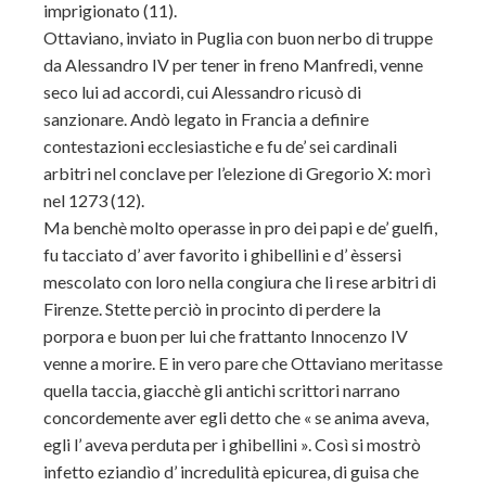
imprigionato (11).
Ottaviano, inviato in Puglia con buon nerbo di truppe
da Alessandro IV per tener in freno Manfredi, venne
seco lui ad accordi, cui Alessandro ricusò di
sanzionare. Andò legato in Francia a definire
contestazioni ecclesiastiche e fu de’ sei cardinali
arbitri nel conclave per l’elezione di Gregorio X: morì
nel 1273 (12).
Ma benchè molto operasse in pro dei papi e de’ guelfi,
fu tacciato d’ aver favorito i ghibellini e d’ èssersi
mescolato con loro nella congiura che li rese arbitri di
Firenze. Stette perciò in procinto di perdere la
porpora e buon per lui che frattanto Innocenzo IV
venne a morire. E in vero pare che Ottaviano meritasse
quella taccia, giacchè gli antichi scrittori narrano
concordemente aver egli detto che « se anima aveva,
egli l’ aveva perduta per i ghibellini ». Così si mostrò
infetto eziandìo d’ incredulità epicurea, di guisa che