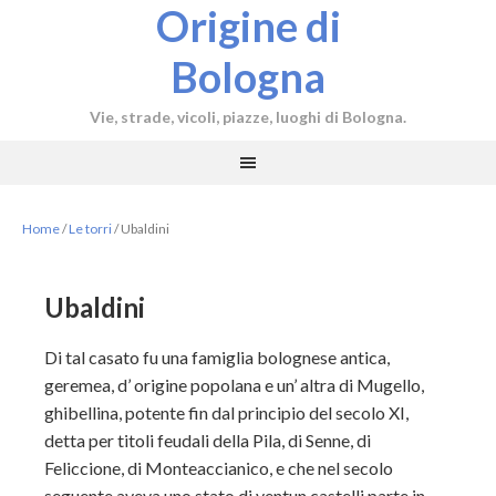
Origine di
Bologna
Vie, strade, vicoli, piazze, luoghi di Bologna.
Home
/
Le torri
/
Ubaldini
Ubaldini
Di tal casato fu una famiglia bolognese antica,
geremea, d’ origine popolana e un’ altra di Mugello,
ghibellina, potente fin dal principio del secolo XI,
detta per titoli feudali della Pila, di Senne, di
Feliccione, di Monteaccianico, e che nel secolo
seguente aveva uno stato di ventun castelli parte in