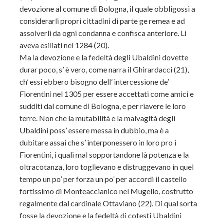
devozione al comune di Bologna, il quale obbligossi a
considerarli propri cittadini di parte ge remea e ad
assolverli da ogni condanna e confisca anteriore. Li
aveva esiliati nel 1284 (20).
Ma la devozione e la fedeltà degli Ubaldini dovette
durar poco, s’ è vero, come narra il Ghirardacci (21),
ch’ essi ebbero bisogno dell’ intercessione de’
Fiorentini nel 1305 per essere accettati come amici e
sudditi dal comune di Bologna, e per riavere le loro
terre. Non che la mutabilità e la malvagità degli
Ubaldini poss’ essere messa in dubbio, ma è a
dubitare assai che s’ interponessero in loro pro i
Fiorentini, i quali mal sopportandone là potenza e la
oltracotanza, loro toglievano e distruggevano in quel
tempo un po’ per forza un po’ per accordi il castello
fortissimo di Monteaccianico nel Mugello, costrutto
regalmente dal cardinale Ottaviano (22). Di qual sorta
fosse la devozione e la fedeltà di cotesti Ubaldini