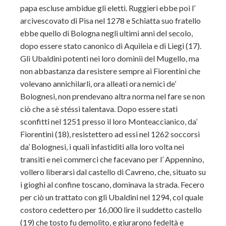
papa escluse ambidue gli eletti. Ruggieri ebbe poi l’
arcivescovato di Pisa nel 1278 e Schiatta suo fratello
ebbe quello di Bologna negli ultimi anni del secolo,
dopo essere stato canonico di Aquileia e di Liegi (17).
Gli Ubaldini potenti nei loro dominii del Mugello, ma
non abbastanza da resistere sempre ai Fiorentini che
volevano annichilarli, ora alleati ora nemici de’
Bolognesi, non prendevano altra norma nel fare se non
ciò che a sè stéssi talentava. Dopo essere stati
sconfitti nel 1251 presso il loro Monteaccianico, da’
Fiorentini (18), resistettero ad essi nel 1262 soccorsi
da’ Bolognesi, i quali infastiditi alla loro volta nei
transiti e nei commerci che facevano per l’ Appennino,
vollero liberarsi dal castello di Cavreno, che, situato su
i gioghi al confine toscano, dominava la strada. Fecero
per ciò un trattato con gli Ubaldini nel 1294, col quale
costoro cedettero per 16,000 lire il suddetto castello
(19) che tosto fu demolito, e giurarono fedeltà e