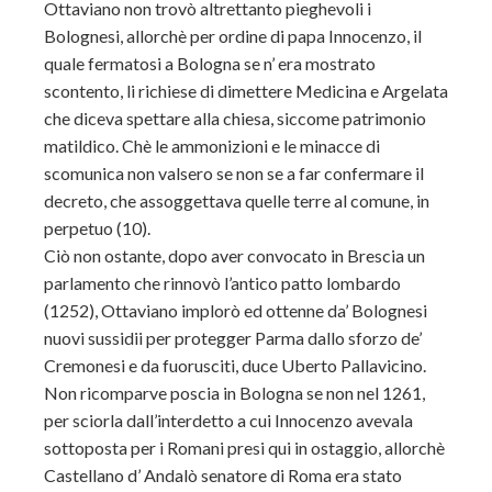
Ottaviano non trovò altrettanto pieghevoli i
Bolognesi, allorchè per ordine di papa Innocenzo, il
quale fermatosi a Bologna se n’ era mostrato
scontento, li richiese di dimettere Medicina e Argelata
che diceva spettare alla chiesa, siccome patrimonio
matildico. Chè le ammonizioni e le minacce di
scomunica non valsero se non se a far confermare il
decreto, che assoggettava quelle terre al comune, in
perpetuo (10).
Ciò non ostante, dopo aver convocato in Brescia un
parlamento che rinnovò l’antico patto lombardo
(1252), Ottaviano implorò ed ottenne da’ Bolognesi
nuovi sussidii per protegger Parma dallo sforzo de’
Cremonesi e da fuorusciti, duce Uberto Pallavicino.
Non ricomparve poscia in Bologna se non nel 1261,
per sciorla dall’interdetto a cui Innocenzo avevala
sottoposta per i Romani presi qui in ostaggio, allorchè
Castellano d’ Andalò senatore di Roma era stato