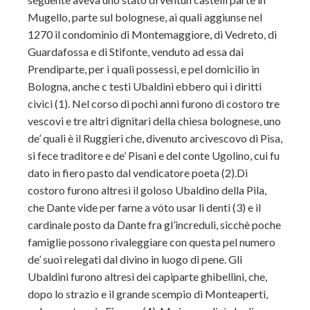
Mugello, parte sul bolognese, ai quali aggiunse nel
1270 il condominio di Montemaggiore, di Vedreto, di
Guardafossa e di Stifonte, venduto ad essa dai
Prendiparte, per i quali possessi, e pel domicilio in
Bologna, anche c testi Ubaldini ebbero qui i diritti
civici (1). Nel corso di pochi anni furono di costoro tre
vescovi e tre altri dignitari della chiesa bolognese, uno
de’ quali è il Ruggieri che, divenuto arcivescovo di Pisa,
si fece traditore e de’ Pisani e del conte Ugolino, cui fu
dato in fiero pasto dal vendicatore poeta (2).Di
costoro furono altresì il goloso Ubaldino della Pila,
che Dante vide per farne a vóto usar li denti (3) e il
cardinale posto da Dante fra gl’increduli, sicchè poche
famiglie possono rivaleggiare con questa pel numero
de’ suoi relegati dal divino in luogo di pene. Gli
Ubaldini furono altresì dei capiparte ghibellini, che,
dopo lo strazio e il grande scempio di Monteaperti,