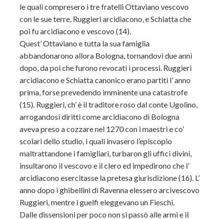
le quali compresero i tre fratelli Ottaviano vescovo
con le sue terre, Ruggieri arcidiacono, e Schiatta che
poi fu arcidiacono e vescovo (14).
Quest’ Ottaviano e tutta la sua famiglia
abbandonarono allora Bologna, tornandovi due anni
dopo, da poi che furono revocati i processi. Ruggieri
arcidiacono e Schiatta canonico erano partiti l’ anno
prima, forse prevedendo imminente una catastrofe
(15). Ruggieri, ch’ è il traditore roso dal conte Ugolino,
arrogandosi diritti come arcidiacono di Bologna
aveva preso a cozzare nel 1270 con i maestri e co’
scolari dello studio, i quali invasero l’episcopio
maltrattandone i famigliari, turbaron gli uffici divini,
insultarono il vescovo e il clero ed impedirono che l’
arcidiacono esercitasse la pretesa giurisdizione (16). L’
anno dopo i ghibellini di Ravenna elessero arcivescovo
Ruggieri, mentre i guelfi eleggevano un Fieschi.
Dalle dissensioni per poco non si passò alle armi e il