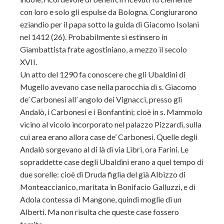
con loro e solo gli espulse da Bologna. Congiurarono
eziandìo per il papa sotto la guida di Giacomo Isolani
nel 1412 (26). Probabilmente si estinsero in
Giambattista frate agostiniano, a mezzo il secolo
XVII.
Un atto del 1290 fa conoscere che gli Ubaldini di
Mugello avevano case nella parocchia di s. Giacomo
de’ Carbonesi all’ angolo dei Vignacci, presso gli
Andalò, i Carbonesi e i Bonfantini; cioè in s. Mammolo
vicino al vicolo incorporato nel palazzo Pizzardi, sulla
cui area erano allora case de’ Carbonesi. Quelle degli
Andalò sorgevano al di là di via Libri, ora Farini. Le
sopraddette case degli Ubaldini erano a quel tempo di
due sorelle: cioè di Druda figlia del già Albizzo di
Monteaccianico, maritata in Bonifacio Galluzzi, e di
Adola contessa di Mangone, quindi moglie di un
Alberti. Ma non risulta che queste case fossero