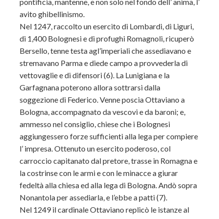
pontificia, mantenne, e non solo nel fondo dell’ anima, l’
avito ghibellinismo.
Nel 1247, raccolto un esercito di Lombardi, di Liguri,
di 1,400 Bolognesi e di profughi Romagnoli, ricuperò
Bersello, tenne testa agl’imperiali che assediavano e
stremavano Parma e diede campo a provvederla di
vettovaglie e di difensori (6). La Lunigiana e la
Garfagnana poterono allora sottrarsi dalla
soggezione di Federico. Venne poscia Ottaviano a
Bologna, accompagnato da vescovi e da baroni; e,
ammesso nel consiglio, chiese che i Bolognesi
aggiungessero forze sufficienti alla lega per compiere
l’ impresa. Ottenuto un esercito poderoso, col
carroccio capitanato dal pretore, trasse in Romagna e
la costrinse con le armi e con le minacce a giurar
fedeltà alla chiesa ed alla lega di Bologna. Andò sopra
Nonantola per assediarla, e l’ebbe a patti (7).
Nel 1249 il cardinale Ottaviano replicò le istanze al