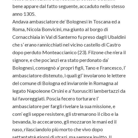
bene appare dal fatto seguente, accaduto nello stesso
anno 1305.
Andava ambasciatore de’ Bolognesi in Toscana ed a
Roma, Nicola Bonvicini, ma giunto al borgo di
Cornacchiaia in Val di Santerno fu preso dagli Ubaldini
che s’ erano rannicchiati nel vicino castello di Castro
dopo perduto Monteaccianico (23). Filzone che n’era il
signore, e che poc’anzi era stato perdonato da’
Bolognesi, consegnò a’ propri figli, Tano e Francesco, l’
ambasciatore distenuto, i quali gl’ involarono le lettere
del comune di Bologna ed inviaronle in Romagna al
legato Napoleone Orsini e a’ fuorusciti lambertazzi da
lui favoreggiati. Poscia fecero torturare l’
ambasciatore per fargli rivelare la sua missione, e
com’ egli seppe resistere, gli stremarono il cibo e la
bevanda, lo accecarono, gli mozzaron le mani ed il
naso, rilasciandolo più morto che vivo dopo
settantatrè giorni di strazi, ma sempre invitto. Il