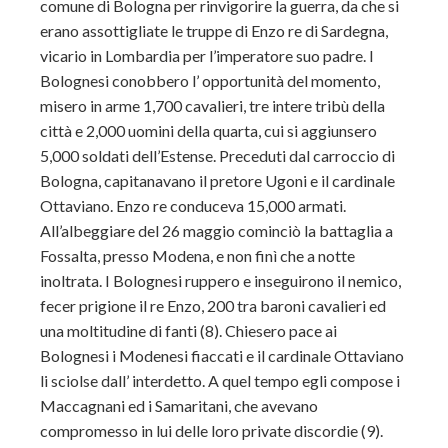
comune di Bologna per rinvigorire la guerra, da che si
erano assottigliate le truppe di Enzo re di Sardegna,
vicario in Lombardia per l’imperatore suo padre. I
Bolognesi conobbero l’ opportunità del momento,
misero in arme 1,700 cavalieri, tre intere tribù della
città e 2,000 uomini della quarta, cui si aggiunsero
5,000 soldati dell’Estense. Preceduti dal carroccio di
Bologna, capitanavano il pretore Ugoni e il cardinale
Ottaviano. Enzo re conduceva 15,000 armati.
All’albeggiare del 26 maggio cominciò la battaglia a
Fossalta, presso Modena, e non finì che a notte
inoltrata. I Bolognesi ruppero e inseguirono il nemico,
fecer prigione il re Enzo, 200 tra baroni cavalieri ed
una moltitudine di fanti (8). Chiesero pace ai
Bolognesi i Modenesi fiaccati e il cardinale Ottaviano
li sciolse dall’ interdetto. A quel tempo egli compose i
Maccagnani ed i Samaritani, che avevano
compromesso in lui delle loro private discordie (9).