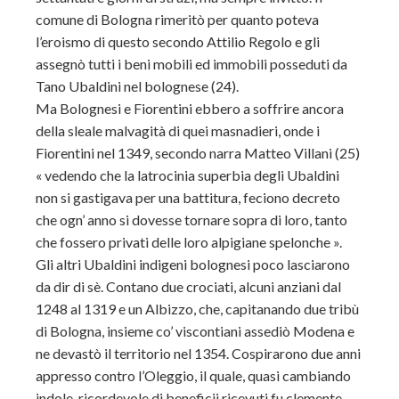
comune di Bologna rimeritò per quanto poteva
l’eroismo di questo secondo Attilio Regolo e gli
assegnò tutti i beni mobili ed immobili posseduti da
Tano Ubaldini nel bolognese (24).
Ma Bolognesi e Fiorentini ebbero a soffrire ancora
della sleale malvagità di quei masnadieri, onde i
Fiorentini nel 1349, secondo narra Matteo Villani (25)
« vedendo che la latrocinia superbia degli Ubaldini
non si gastigava per una battitura, feciono decreto
che ogn’ anno si dovesse tornare sopra di loro, tanto
che fossero privati delle loro alpigiane spelonche ».
Gli altri Ubaldini indigeni bolognesi poco lasciarono
da dir di sè. Contano due crociati, alcuni anziani dal
1248 al 1319 e un Albizzo, che, capitanando due tribù
di Bologna, insieme co’ viscontiani assediò Modena e
ne devastò il territorio nel 1354. Cospirarono due anni
appresso contro l’Oleggio, il quale, quasi cambiando
indole, ricordevole di beneficii ricevuti fu clemente