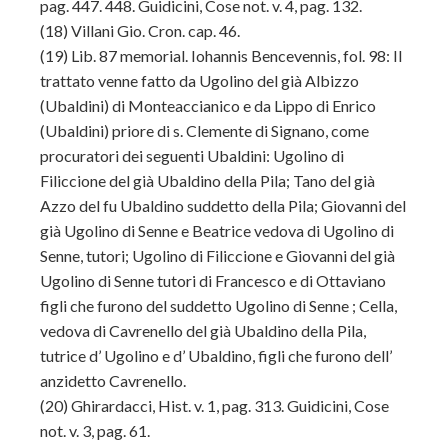
pag. 447. 448. Guidicini, Cose not. v. 4, pag. 132.
(18) Villani Gio. Cron. cap. 46.
(19) Lib. 87 memorial. Iohannis Bencevennis, fol. 98: Il
trattato venne fatto da Ugolino del già Albizzo
(Ubaldini) di Monteaccianico e da Lippo di Enrico
(Ubaldini) priore di s. Clemente di Signano, come
procuratori dei seguenti Ubaldini: Ugolino di
Filiccione del già Ubaldino della Pila; Tano del già
Azzo del fu Ubaldino suddetto della Pila; Giovanni del
già Ugolino di Senne e Beatrice vedova di Ugolino di
Senne, tutori; Ugolino di Filiccione e Giovanni del già
Ugolino di Senne tutori di Francesco e di Ottaviano
figli che furono del suddetto Ugolino di Senne ; Cella,
vedova di Cavrenello del già Ubaldino della Pila,
tutrice d’ Ugolino e d’ Ubaldino, figli che furono dell’
anzidetto Cavrenello.
(20) Ghirardacci, Hist. v. 1, pag. 313. Guidicini, Cose
not. v. 3, pag. 61.