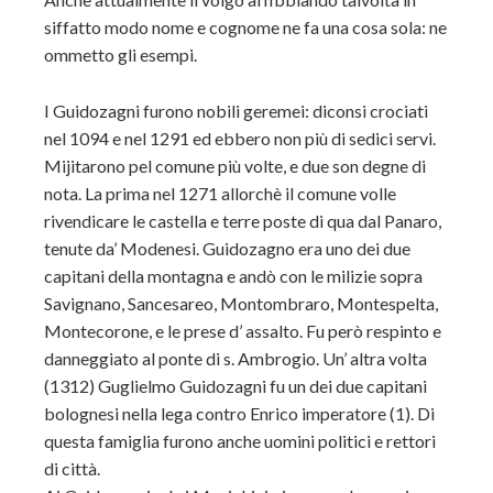
siffatto modo nome e cognome ne fa una cosa sola: ne
ommetto gli esempi.
I Guidozagni furono nobili geremei: diconsi crociati
nel 1094 e nel 1291 ed ebbero non più di sedici servi.
Mijitarono pel comune più volte, e due son degne di
nota. La prima nel 1271 allorchè il comune volle
rivendicare le castella e terre poste di qua dal Panaro,
tenute da’ Modenesi. Guidozagno era uno dei due
capitani della montagna e andò con le milizie sopra
Savignano, Sancesareo, Montombraro, Montespelta,
Montecorone, e le prese d’ assalto. Fu però respinto e
danneggiato al ponte di s. Ambrogio. Un’ altra volta
(1312) Guglielmo Guidozagni fu un dei due capitani
bolognesi nella lega contro Enrico imperatore (1). Di
questa famiglia furono anche uomini politici e rettori
di città.