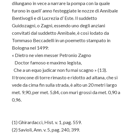
dilungano in vece a narrare la pompa con la quale
furono in quell’ anno festeggiate le nozze di Annibale
Bentivogli e di Lucrezia d’ Este. Il suddetto
Guidozagni, o Zagni, essendo uno degli anziani
convitati dal suddetto Annibale, è così lodato da
Tommaso Beccadelli in un poemetto stampato in
Bologna nel 1499:
« Dietro ne vien messer Petronio Zagno
Doctor famoso e maximo legista,
Che a un equo judicar non fu mai scagno » (13).
Il troncone di torre rimasto e ridotto ad altana, che si
vede da cima fin sulla strada, è alto un 20 metri largo
met. 9,90, per met. 5,84, con muri grossi da met. 0,90 a
0,96.
(1) Ghirardacci, Hist. v. 1, pag. 559.
(2) Savioli, Ann. v. 5, pag. 240, 399.