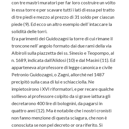
con tre mastri muratori per far loro costruire un vólto
in essa torre e per scavare tutti i lati di essa pel tratto
di tre piedi e mezzo al prezzo di 31 soldo per ciascun
piede (9). Ed ecco un altro esempio dell’ intaccare la
solidità delle torri.
Era parimenti dei Guidozagni la torre di cui rimane il
troncone nell’ angolo formato dai due rami della via
Albiroli sulla piazzetta dei ss. Sinesio e Teopompo, al
n. 1689, indicata dall’Alidosi (10) e dal Masini (11). Ed
apparteneva al professore di legge canonica e civile
Petronio Guidozagni, o Zagni, allorchè nel 1487
precipitò sulla casa di lui e schiacciolla. Ne
impietosirono i XVI riformatori, e per recare qualche
sollievo al professore colpito da sì grave iattura gli
decretarono 400 lire di bolognini, da pagarsi in
quattro anni (12). Ma è notabile che i nostri cronisti
non fanno menzione di questa sciagura, che non è
conosciuta se non pel decreto or ora riferito. Si