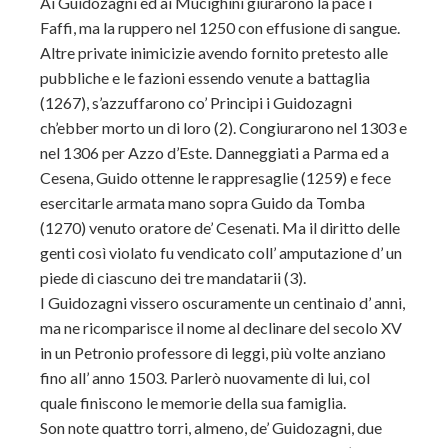
Ai Guidozagni ed ai Mucighini giurarono la pace i
Faffi, ma la ruppero nel 1250 con effusione di sangue.
Altre private inimicizie avendo fornito pretesto alle
pubbliche e le fazioni essendo venute a battaglia
(1267), s’azzuffarono co’ Principi i Guidozagni
ch’ebber morto un di loro (2). Congiurarono nel 1303 e
nel 1306 per Azzo d’Este. Danneggiati a Parma ed a
Cesena, Guido ottenne le rappresaglie (1259) e fece
esercitarle armata mano sopra Guido da Tomba
(1270) venuto oratore de’ Cesenati. Ma il diritto delle
genti così violato fu vendicato coll’ amputazione d’ un
piede di ciascuno dei tre mandatarii (3).
I Guidozagni vissero oscuramente un centinaio d’ anni,
ma ne ricomparisce il nome al declinare del secolo XV
in un Petronio professore di leggi, più volte anziano
fino all’ anno 1503. Parlerò nuovamente di lui, col
quale finiscono le memorie della sua famiglia.
Son note quattro torri, almeno, de’ Guidozagni, due