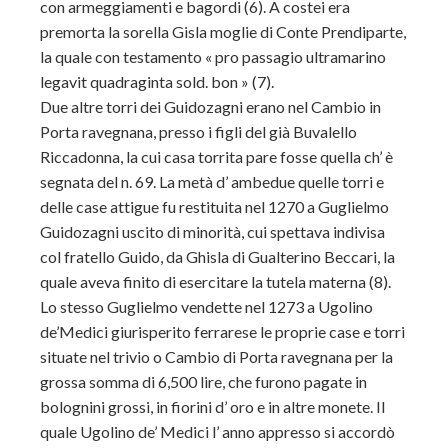
con armeggiamenti e bagordi (6). A costei era
premorta la sorella Gisla moglie di Conte Prendiparte,
la quale con testamento « pro passagio ultramarino
legavit quadraginta sold. bon » (7).
Due altre torri dei Guidozagni erano nel Cambio in
Porta ravegnana, presso i figli del già Buvalello
Riccadonna, la cui casa torrita pare fosse quella ch’ è
segnata del n. 69. La metà d’ ambedue quelle torri e
delle case attigue fu restituita nel 1270 a Guglielmo
Guidozagni uscito di minorità, cui spettava indivisa
col fratello Guido, da Ghisla di Gualterino Beccari, la
quale aveva finito di esercitare la tutela materna (8).
Lo stesso Guglielmo vendette nel 1273 a Ugolino
de’Medici giurisperito ferrarese le proprie case e torri
situate nel trivio o Cambio di Porta ravegnana per la
grossa somma di 6,500 lire, che furono pagate in
bolognini grossi, in fiorini d’ oro e in altre monete. Il
quale Ugolino de’ Medici l’ anno appresso si accordò