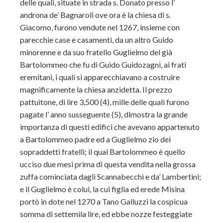
delle quali, situate in strada s. Donato presso l’
androna de’ Bagnaroli ove ora è la chiesa di s.
Giacomo, furono vendute nel 1267, insieme con
parecchie case e casamenti, da un altro Guido
minorenne e da suo fratello Guglielmo del già
Bartolommeo che fu di Guido Guidozagni, ai frati
eremitani, i quali si apparecchiavano a costruire
magnificamente la chiesa anzidetta. Il prezzo
pattuitone, di lire 3,500 (4), mille delle quali furono
pagate l’ anno susseguente (5), dimostra la grande
importanza di questi edifici che avevano appartenuto
a Bartolommeo padre ed a Guglielmo zio dei
sopraddetti fratelli; il qual Bartolommeo è quello
ucciso due mesi prima di questa vendita nella grossa
zuffa cominciata dagli Scannabecchi e da’ Lambertini;
e il Guglielmo è colui, la cui figlia ed erede Misina
portò in dote nel 1270 a Tano Galluzzi la cospicua
somma di settemila lire, ed ebbe nozze festeggiate