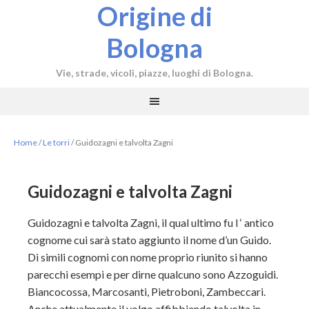
Origine di
Bologna
Vie, strade, vicoli, piazze, luoghi di Bologna.
Home
/
Le torri
/
Guidozagni e talvolta Zagni
Guidozagni e talvolta Zagni
Guidozagni e talvolta Zagni, il qual ultimo fu l ‘ antico
cognome cui sarà stato aggiunto il nome d’un Guido.
Di simili cognomi con nome proprio riunito si hanno
parecchi esempi e per dirne qualcuno sono Azzoguidi.
Biancocossa, Marcosanti, Pietroboni, Zambeccari.
Anche attualmente il volgo affibbiando talvolta in