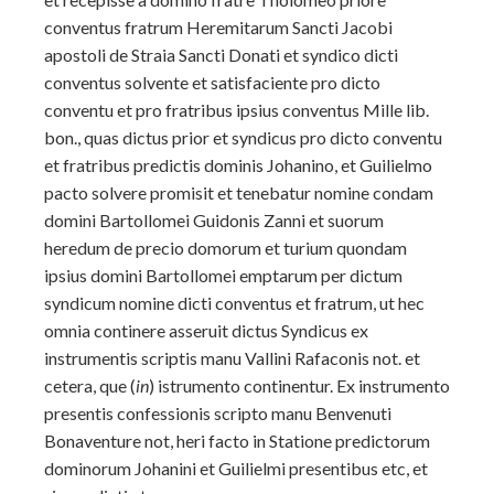
conventus fratrum
Heremitarum Sancti Jacobi
apostoli de Straia Sancti Donati et syndico dicti
conventus solvente et satisfaciente pro dicto
conventu et pro fratribus ipsius conventus Mille lib.
bon., quas dictus prior et syndicus pro dicto conventu
et fratribus predictis dominis Johanino, et Guilielmo
pacto solvere promisit et tenebatur nomine condam
domini Bartollomei Guidonis Zanni et suorum
heredum de precio domorum et turium quondam
ipsius domini Bartollomei emptarum per dictum
syndicum nomine dicti conventus et fratrum, ut hec
omnia continere asseruit dictus Syndicus ex
instrumentis scriptis manu Vallini Rafaconis not. et
cetera, que (
in
) istrumento continentur. Ex instrumento
presentis confessionis scripto manu Benvenuti
Bonaventure not, heri facto in Statione predictorum
dominorum Johanini et Guilielmi presentibus etc, et