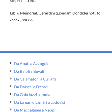
sic predicti etc.
Lib. 6 Memorial. Gerardini quondam Dondidei not., fol
. xxxvij verso.
Da Abati a Azzoguidi
Da Baioli a Buvali
Da Calamatoni a Curialti
Da Dainesi a Frenari
Da Gabriozzi a Imola
Da Lamàri o Lamèri a Lodovisi
Da Maccagnani a Nappi