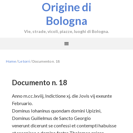
Origine di
Bologna
Vie, strade, vicoli, piazze, luoghi di Bologna.
Home
/
Le torri
/
Documento n. 18
Documento n. 18
Anno m.cc.lxviij, Indictione xj. die Jovis vij exeunte
Februario.
Dominus Iohaninus quondam domini
Upizini,
Dominus Guilielmus de Sancto Georgio
venerunt dicerunt
se confessi et con
tempti habuisse
et
recepisse a domino fratre Tholomeo priore