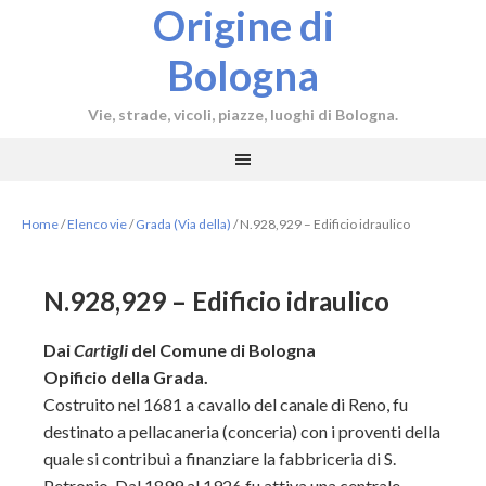
Origine di
Bologna
Vie, strade, vicoli, piazze, luoghi di Bologna.
Home
/
Elenco vie
/
Grada (Via della)
/
N.928,929 – Edificio idraulico
N.928,929 – Edificio idraulico
Dai
Cartigli
del Comune di Bologna
Opificio della Grada.
Costruito nel 1681 a cavallo del canale di Reno, fu
destinato a pellacaneria (conceria) con i proventi della
quale si contribuì a finanziare la fabbriceria di S.
Petronio. Dal 1899 al 1926 fu attiva una centrale